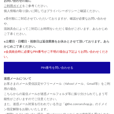
お問い合わせの前に
ご利用ガイド
をご参考ください。
個人情報の取り扱いに関しては
プライバシーポリシー
ご確認ください。
※受付順にご対応させていただいておりますが、確認が必要なお問い合わせ
や、
混雑具合によってご対応にお時間をいただく場合がございます、あらかじめ
ご了承ください。
※土曜日・日曜日・祝祭日は返信業務をお休みとさせて頂いております。あら
かじめご了承ください。
※会員統合時に必要なPIN番号がご不明の場合は下記よりお問い合わせくださ
い。
PIN番号を問い合わせる
迷惑メールについて
お客さまのメール受信設定やフリーメール（Yahoo!メール、Gmail等）をご利
用の場合、
こちらからの返信メールが迷惑メールフォルダ等に振り分けられてしまう可
能性がございますのでご注意ください。
また、迷惑メール対策を行われている方は「@the.conranshop.jp」のドメイ
ン指定解除をお願いいたします。