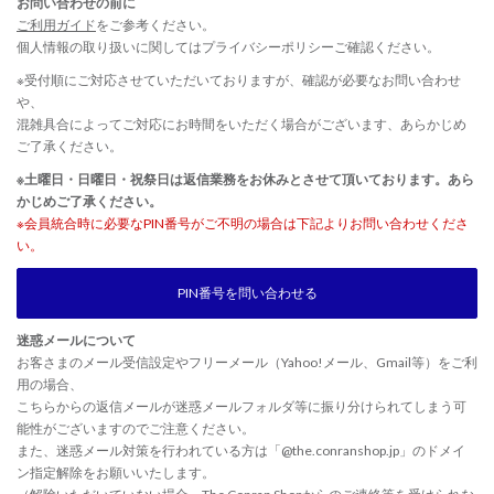
お問い合わせの前に
ご利用ガイド
をご参考ください。
個人情報の取り扱いに関しては
プライバシーポリシー
ご確認ください。
※受付順にご対応させていただいておりますが、確認が必要なお問い合わせ
や、
混雑具合によってご対応にお時間をいただく場合がございます、あらかじめ
ご了承ください。
※土曜日・日曜日・祝祭日は返信業務をお休みとさせて頂いております。あら
かじめご了承ください。
※会員統合時に必要なPIN番号がご不明の場合は下記よりお問い合わせくださ
い。
PIN番号を問い合わせる
迷惑メールについて
お客さまのメール受信設定やフリーメール（Yahoo!メール、Gmail等）をご利
用の場合、
こちらからの返信メールが迷惑メールフォルダ等に振り分けられてしまう可
能性がございますのでご注意ください。
また、迷惑メール対策を行われている方は「@the.conranshop.jp」のドメイ
ン指定解除をお願いいたします。