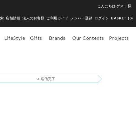
こんにちは
ゲスト
様
索
店舗情報
法人のお客様
ご利用ガイド
メンバー登録
ログイン
BASKET (
0
)
LifeStyle
Gifts
Brands
Our Contents
Projects
送信完了