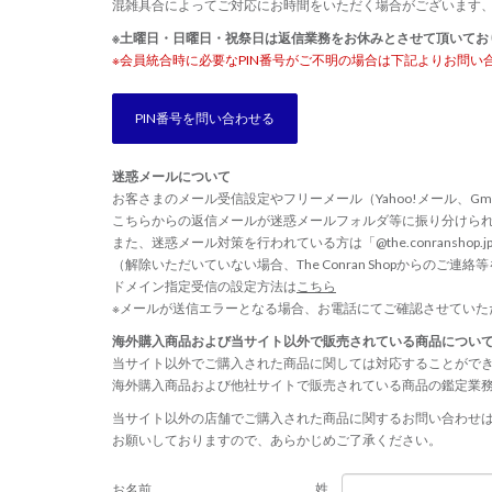
混雑具合によってご対応にお時間をいただく場合がございます
※土曜日・日曜日・祝祭日は返信業務をお休みとさせて頂いてお
※会員統合時に必要なPIN番号がご不明の場合は下記よりお問い
PIN番号を問い合わせる
迷惑メールについて
お客さまのメール受信設定やフリーメール（Yahoo!メール、Gm
こちらからの返信メールが迷惑メールフォルダ等に振り分けら
また、迷惑メール対策を行われている方は「@the.conransho
（解除いただいていない場合、The Conran Shopからのご
ドメイン指定受信の設定方法は
こちら
※メールが送信エラーとなる場合、お電話にてご確認させていた
海外購入商品および当サイト以外で販売されている商品につい
当サイト以外でご購入された商品に関しては対応することがで
海外購入商品および他社サイトで販売されている商品の鑑定業
当サイト以外の店舗でご購入された商品に関するお問い合わせ
お願いしておりますので、あらかじめご了承ください。
姓
お名前