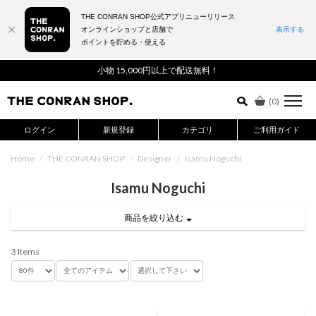
THE CONRAN SHOP公式アプリニューリリース
オンラインショップと店舗で
表示する
ポイントを貯める・使える
詳細検索はこちら
小物 15,000円以上で配送無料！
(
0
)
ログイン
新規登録
カテゴリ
ご利用ガイド
Home
/
THE CONRAN SHOP
/
Designer
/
Isamu Noguchi
Isamu Noguchi
商品を絞り込む
3 Items