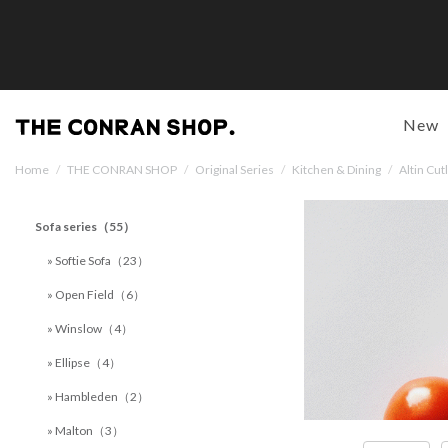
New
Home
/
THE CONRAN SHOP
/
Original Series
/
Kitchen & Dining
/
Altin Cut
Sofa series（55）
» Softie Sofa（23）
» Open Field（6）
» Winslow（4）
» Ellipse（4）
» Hambleden（2）
» Malton（3）