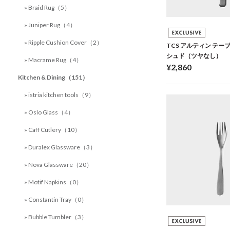
» Braid Rug（5）
» Juniper Rug（4）
» Ripple Cushion Cover（2）
TCS アルティン テー
シュド（ツヤなし）
» Macrame Rug（4）
¥2,860
Kitchen & Dining（151）
» istria kitchen tools（9）
» Oslo Glass（4）
» Caff Cutlery（10）
» Duralex Glassware（3）
» Nova Glassware（20）
» Motif Napkins（0）
» Constantin Tray（0）
» Bubble Tumbler（3）