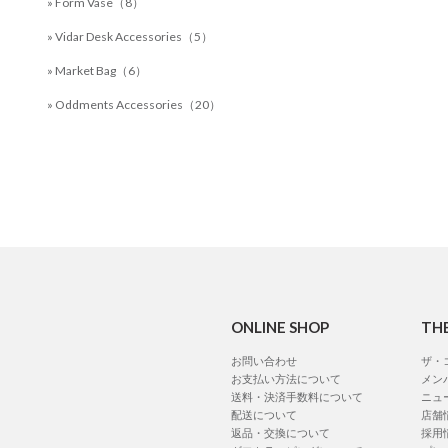
» Form Vase（8）
» Vidar Desk Accessories（5）
» Market Bag（6）
» Oddments Accessories（20）
ONLINE SHOP
TH
お問い合わせ
ザ・
お支払い方法について
メン
送料・決済手数料について
ニュ
配送について
店舗
返品・交換について
採用