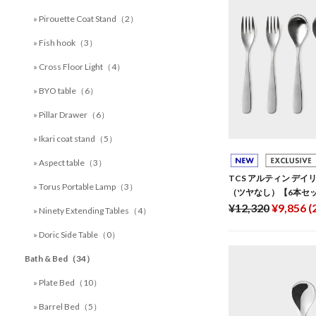
» Pirouette Coat Stand（2）
» Fish hook（3）
» Cross Floor Light（4）
» BYO table（6）
» Pillar Drawer（6）
» Ikari coat stand（5）
» Aspect table（3）
TCS アルティン デ
» Torus Portable Lamp（3）
（ツヤなし）【6本セ
¥12,320
¥9,856 
» Ninety Extending Tables（4）
» Doric Side Table（0）
Bath & Bed（34）
» Plate Bed（10）
» Barrel Bed（5）