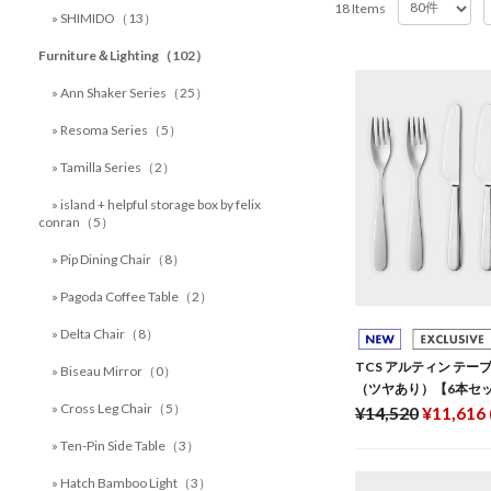
18 Items
» SHIMIDO（13）
Furniture＆Lighting（102）
» Ann Shaker Series（25）
» Resoma Series（5）
» Tamilla Series（2）
» island + helpful storage box by felix
conran（5）
» Pip Dining Chair（8）
» Pagoda Coffee Table（2）
» Delta Chair（8）
TCS アルティン テ
» Biseau Mirror（0）
（ツヤあり）【6本セ
» Cross Leg Chair（5）
¥14,520
¥11,616
» Ten-Pin Side Table（3）
» Hatch Bamboo Light（3）