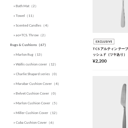
» Bath Mat（2）
» Towel（11）
» Scented Candles（4）
» ao×TCS. Throw（2）
Rugs & Cushions（67）
TCS アルティン テー
» Marlon Rug（13）
ッシュド（ツヤあり）
¥2,200
» Wallis cushion cover（12）
» Charlie Shapard series（0）
» Marabar Cushion Cover（4）
» Belvet Cushion Cover（0）
» Marlon Cushion Cover（5）
» Miller Cushion Cover（12）
» Cuba Cushion Cover（6）