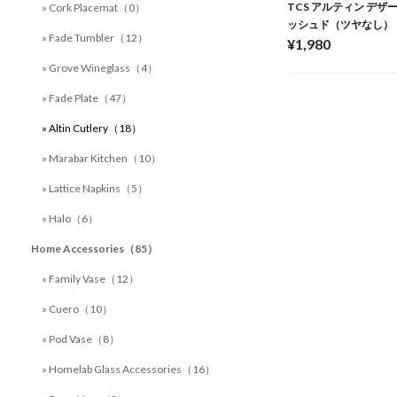
TCS アルティン デザ
» Cork Placemat（0）
ッシュド（ツヤなし）
» Fade Tumbler（12）
¥1,980
» Grove Wineglass（4）
» Fade Plate（47）
» Altin Cutlery（18）
» Marabar Kitchen（10）
» Lattice Napkins（5）
» Halo（6）
Home Accessories（85）
» Family Vase（12）
» Cuero（10）
» Pod Vase（8）
» Homelab Glass Accessories（16）