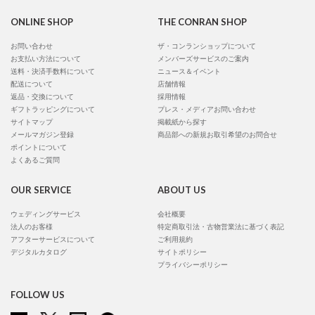
ONLINE SHOP
THE CONRAN SHOP
お問い合わせ
ザ・コンランショップについて
お支払い方法について
メンバーズサービスのご案内
送料・決済手数料について
ニュース＆イベント
配送について
店舗情報
返品・交換について
採用情報
ギフトラッピングについて
プレス・メディアお問い合わせ
サイトマップ
掲載紙から探す
メールマガジン登録
商品部への新規お取引希望のお問合せ
ポイントについて
よくあるご質問
OUR SERVICE
ABOUT US
ウェディングサービス
会社概要
法人のお客様
特定商取引法・古物営業法に基づく表記
アフターサービスについて
ご利用規約
デジタルカタログ
サイトポリシー
プライバシーポリシー
FOLLOW US