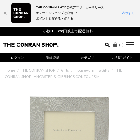
THE CONRAN SHOP公式アプリニューリリース
オンラインショップと店舗で
表示する
ポイントを貯める・使える
詳細検索はこちら
小物 15,000円以上で配送無料！
(
0
)
ログイン
新規登録
カテゴリ
ご利用ガイド
Home
/
THE CONRAN SHOP
/
Gifts
/
Housewarming Gifts
/
THE
CONRAN SHOP LANCASTER ＆ GIBBINGS CONTOURS M