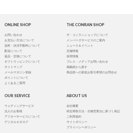
ONLINE SHOP
THE CONRAN SHOP
お問い合わせ
ザ・コンランショップについて
お支払い方法について
メンバーズサービスのご案内
送料・決済手数料について
ニュース＆イベント
配送について
店舗情報
返品・交換について
採用情報
ギフトラッピングについて
プレス・メディアお問い合わせ
サイトマップ
掲載紙から探す
メールマガジン登録
商品部への新規お取引希望のお問合せ
ポイントについて
よくあるご質問
OUR SERVICE
ABOUT US
ウェディングサービス
会社概要
法人のお客様
特定商取引法・古物営業法に基づく表記
アフターサービスについて
ご利用規約
デジタルカタログ
サイトポリシー
プライバシーポリシー