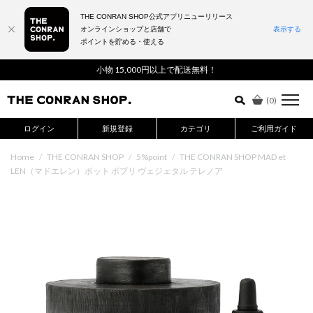
THE CONRAN SHOP公式アプリニューリリース
オンラインショップと店舗で
表示する
ポイントを貯める・使える
詳細検索はこちら
小物 15,000円以上で配送無料！
(
0
)
ログイン
新規登録
カテゴリ
ご利用ガイド
Home
/
THE CONRAN SHOP
/
5%point
/
THE CONRAN SHOP MAD et
LEN（マドエレン）ポット ポプリ ヴェジェタル テレノア