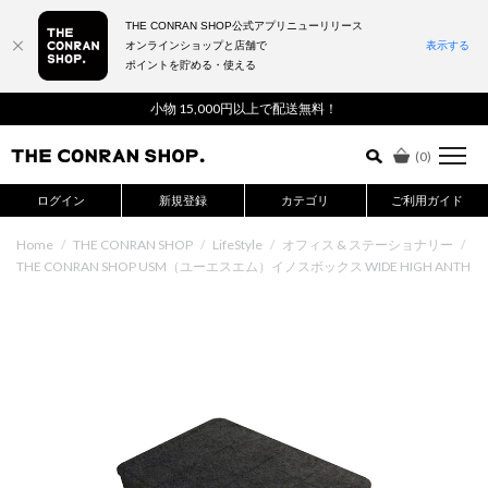
THE CONRAN SHOP公式アプリニューリリース
オンラインショップと店舗で
表示する
ポイントを貯める・使える
詳細検索はこちら
小物 15,000円以上で配送無料！
(
0
)
ログイン
新規登録
カテゴリ
ご利用ガイド
Home
/
THE CONRAN SHOP
/
LifeStyle
/
オフィス & ステーショナリー
/
THE CONRAN SHOP USM（ユーエスエム）イノスボックス WIDE HIGH ANTH