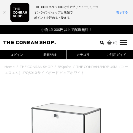
THE CONRAN SHOP公式アプリニューリリース
オンラインショップと店舗で
表示する
ポイントを貯める・使える
詳細検索はこちら
小物 15,000円以上で配送無料！
(
0
)
ログイン
新規登録
カテゴリ
ご利用ガイド
Home
/
THE CONRAN SHOP
/
5%point
/
THE CONRAN SHOP USM（ユー
エスエム）JPQS010 サイドボード ピュアホワイト