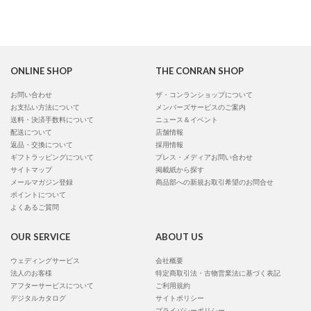
ONLINE SHOP
THE CONRAN SHOP
お問い合わせ
ザ・コンランショップについて
お支払い方法について
メンバーズサービスのご案内
送料・決済手数料について
ニュース＆イベント
配送について
店舗情報
返品・交換について
採用情報
ギフトラッピングについて
プレス・メディアお問い合わせ
サイトマップ
掲載紙から探す
メールマガジン登録
商品部への新規お取引希望のお問合せ
ポイントについて
よくあるご質問
OUR SERVICE
ABOUT US
ウェディングサービス
会社概要
法人のお客様
特定商取引法・古物営業法に基づく表記
アフターサービスについて
ご利用規約
デジタルカタログ
サイトポリシー
プライバシーポリシー