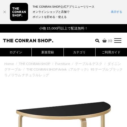
THE CONRAN SHOP公式アプリニューリリース
オンラインショップと店舗で
表示する
ポイントを貯める・使える
詳細検索はこちら
小物 15,000円以上で配送無料！
(
0
)
ログイン
新規登録
カテゴリ
ご利用ガイド
Home
/
THE CONRAN SHOP
/
Furniture
/
テーブル＆デスク
/
ダイニン
グテーブル
/
THE CONRAN SHOP Artek（アルテック）95 テーブル ブラック
リノリウム ナチュラルレッグ