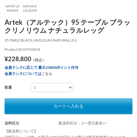
WHITE LA
NATURAL
MINATE
LACQUER
Artek（アルテック）95 テーブル ブラッ
クリノリウム ナチュラルレッグ
95 TABLE BLACK LINOLEUM /NATURAL LEG
Product ID:50720354
¥228,800
（税込）
会員ランクに応じて 最大20800ポイント付与
会員ランクについては
こちら
数量
カートへ入れる
送料区分
配送料区分 ：2<<受注家具>>
【配送料について】