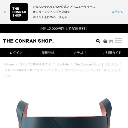
THE CONRAN SHOP公式アプリニューリリース
オンラインショップと店舗で
表示する
ポイントを貯める・使える
詳細検索はこちら
小物 15,000円以上で配送無料！
(
0
)
ログイン
新規登録
カテゴリ
ご利用ガイド
Home
/
THE CONRAN SHOP
/
LifeStyle
/
The Conran Shop オリジナル
/
THE CONRAN SHOP クエロ バスケット ウィズ ハンドル ペトロールソフトピ
ンク