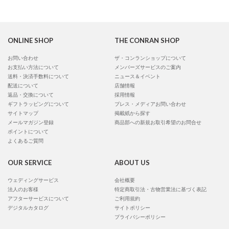
ONLINE SHOP
THE CONRAN SHOP
お問い合わせ
ザ・コンランショップについて
お支払い方法について
メンバーズサービスのご案内
送料・決済手数料について
ニュース＆イベント
配送について
店舗情報
返品・交換について
採用情報
ギフトラッピングについて
プレス・メディアお問い合わせ
サイトマップ
掲載紙から探す
メールマガジン登録
商品部への新規お取引希望のお問合せ
ポイントについて
よくあるご質問
OUR SERVICE
ABOUT US
ウェディングサービス
会社概要
法人のお客様
特定商取引法・古物営業法に基づく表記
アフターサービスについて
ご利用規約
デジタルカタログ
サイトポリシー
プライバシーポリシー