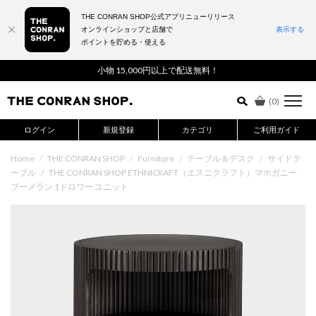
THE CONRAN SHOP公式アプリニューリリース
オンラインショップと店舗で
表示する
ポイントを貯める・使える
詳細検索はこちら
小物 15,000円以上で配送無料！
(
0
)
ログイン
新規登録
カテゴリ
ご利用ガイド
Home
/
THE CONRAN SHOP
/
Furniture
/
テーブル＆デスク
/
サイドテ
ーブル
/
THE CONRAN SHOP ETHNICRAFT（エスニクラフト）マホガニー
ブーメラン 1ドロワー ユニット