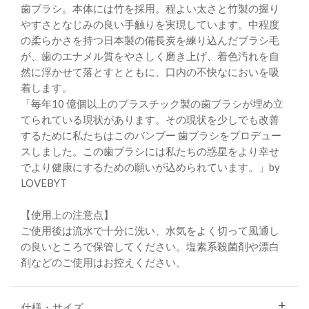
歯ブラシ。本体には竹を採用。程よい太さと竹製の握り
やすさとなじみの良い手触りを実現しています。中程度
の柔らかさを持つ日本製の備長炭を練り込んだブラシ毛
が、歯のエナメル質をやさしく磨き上げ、着色汚れを自
然に浮かせて落とすとともに、口内の不快なにおいを吸
着します。
「毎年10 億個以上のプラスチック製の歯ブラシが埋め立
てられている現状があります。その現状を少しでも改善
するために私たちはこのバンブー 歯ブラシをプロデュー
スしました。この歯ブラシには私たちの惑星をより幸せ
でより健康にするための願いが込められています。」by
LOVEBYT
【使用上の注意点】
ご使用後は流水で十分に洗い、水気をよく切って風通し
の良いところで保管してください。塩素系殺菌剤や漂白
剤などのご使用はお控えください。
仕様・サイズ