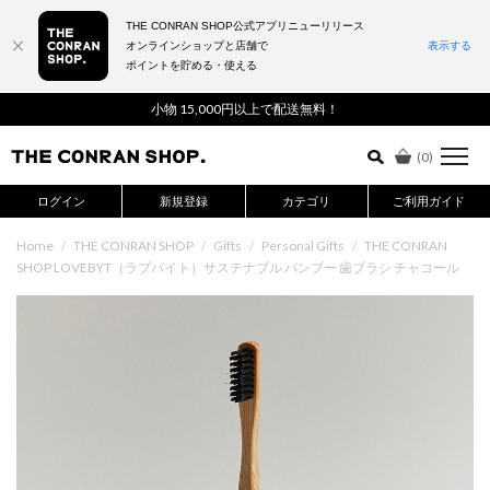
THE CONRAN SHOP公式アプリニューリリース
オンラインショップと店舗で
表示する
ポイントを貯める・使える
詳細検索はこちら
小物 15,000円以上で配送無料！
(
0
)
ログイン
新規登録
カテゴリ
ご利用ガイド
Home
/
THE CONRAN SHOP
/
Gifts
/
Personal Gifts
/
THE CONRAN
SHOP LOVEBYT（ラブバイト）サステナブル バンブー 歯ブラシ チャコール