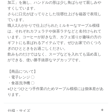
加工」を施し、ハンドルの形は少し角ばらせて親しみや
すくしています。
さらに口元がぽってりとした琺瑯仕上げを磁器で表現し
ています。
職人2人がかりで仕上げられたミルキーなマーブル模様
は、それぞれカフェラテや抹茶ラテなどと名付けられて
います。コーヒーが好きな方、カフェ巡りが趣味の方の
ギフトにも喜ばれるアイテムです。ぜひお家でのくつろ
ぎのひとときをお過ごしください。
飲みものだけではなく、スープなどを入れても温め直し
ができる、使い勝手抜群なマグカップです。
【商品について】
・電子レンジ 〇
・食器洗浄機 〇
※ひとつひとつ手作業のためマーブル模様には個体差があ
ります。
仕様・サイズ