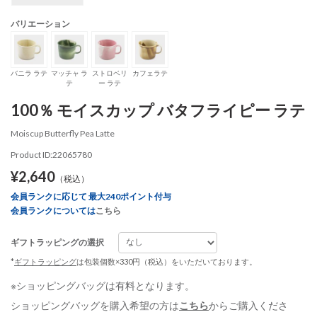
バリエーション
バニラ ラテ
マッチャ ラ
ストロベリ
カフェラテ
テ
ー ラテ
100％ モイスカップ バタフライピー ラテ
Moiscup Butterfly Pea Latte
Product ID:22065780
¥2,640
（税込）
会員ランクに応じて 最大240ポイント付与
会員ランクについては
こちら
ギフトラッピングの選択
*
ギフトラッピング
は包装個数×330円（税込）をいただいております。
※ショッピングバッグは有料となります。
ショッピングバッグを購入希望の方は
こちら
からご購入くださ