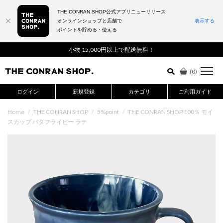
THE CONRAN SHOP公式アプリニューリリース
オンラインショップと店舗で
表示する
ポイントを貯める・使える
詳細検索はこちら
小物 15,000円以上で配送無料！
(
0
)
ログイン
新規登録
カテゴリ
ご利用ガイド
Home
/
THE CONRAN SHOP
/
5%point
/
THE CONRAN SHOP 100％ モイ
スカップ バタフライピー ラテ