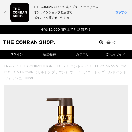
THE CONRAN SHOP公式アプリニューリリース
オンラインショップと店舗で
表示する
ポイントを貯める・使える
詳細検索はこちら
小物 15,000円以上で配送無料！
(
0
)
ログイン
新規登録
カテゴリ
ご利用ガイド
Home
/
THE CONRAN SHOP
/
Bath
/
ハンドケア
/
THE CONRAN SHOP
MOLTON BROWN（モルトンブラウン） ウード・アコード＆ゴールド ハンド
ウォッシュ 300ml