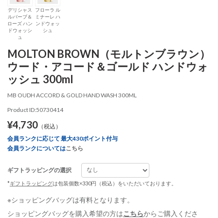
デリシャス
フローラ ル
ルバーブ＆
ミナーレ ハ
ローズ ハン
ンドウォッ
ドウォッシ
シュ
ュ
MOLTON BROWN（モルトンブラウン）
ウード・アコード＆ゴールド ハンドウォ
ッシュ 300ml
MB OUDH ACCORD & GOLD HAND WASH 300ML
Product ID:50730414
¥4,730
（税込）
会員ランクに応じて 最大430ポイント付与
会員ランクについては
こちら
ギフトラッピングの選択
*
ギフトラッピング
は包装個数×330円（税込）をいただいております。
※ショッピングバッグは有料となります。
ショッピングバッグを購入希望の方は
こちら
からご購入くださ