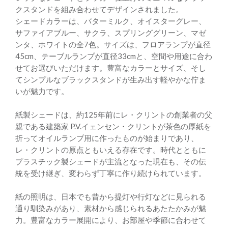
クスタンドを組み合わせてデザインされました。
シェードカラーは、バターミルク、オイスターグレー、
サファイアブルー、サクラ、スプリンググリーン、マゼ
ンタ、ホワイトの全7色。サイズは、フロアランプが直径
45cm、テーブルランプが直径33cmと、空間や用途に合わ
せてお選びいただけます。豊富なカラーとサイズ、そし
てシンプルなブラックスタンドが生み出す軽やかな佇ま
いが魅力です。
紙製シェードは、約125年前にレ・クリントの創業者の父
親である建築家 P.V.イェンセン・クリントが茶色の厚紙を
折ってオイルランプ用に作ったものが始まりであり、
レ・クリントの原点ともいえる存在です。時代とともに
プラスチック製シェードが主流となった現在も、その伝
統を受け継ぎ、変わらず丁寧に作り続けられています。
紙の照明は、日本でも昔から提灯や行灯などに見られる
通り馴染みがあり、素材から感じられるあたたかみが魅
力。豊富なカラー展開により、お部屋や季節に合わせて