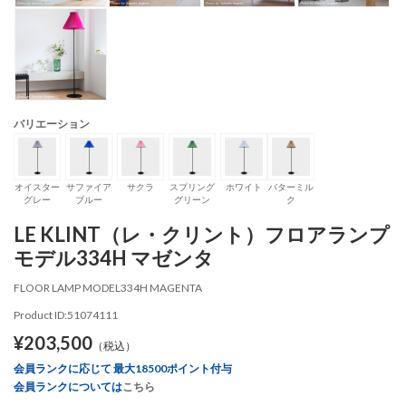
バリエーション
オイスター
サファイア
サクラ
スプリング
ホワイト
バターミル
グレー
ブルー
グリーン
ク
LE KLINT（レ・クリント）フロアランプ
モデル334H マゼンタ
FLOOR LAMP MODEL334H MAGENTA
Product ID:51074111
¥203,500
（税込）
会員ランクに応じて 最大18500ポイント付与
会員ランクについては
こちら