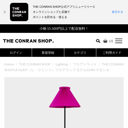
THE CONRAN SHOP公式アプリニューリリース
オンラインショップと店舗で
表示する
ポイントを貯める・使える
詳細検索はこちら
小物 15,000円以上で配送無料！
(
0
)
ログイン
新規登録
カテゴリ
ご利用ガイド
Home
/
THE CONRAN SHOP
/
Lighting
/
フロアーライト
/
THE CONRAN
SHOP LE KLINT（レ・クリント）フロアランプ モデル334H マゼンタ