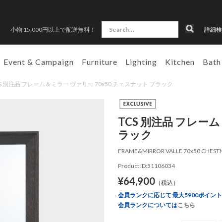
小物 15,000円以上で配送無料！
詳細検
Event & Campaign
Furniture
Lighting
Kitchen
Bath
P TCS 別注品 フレーム＆ミラー ヴァリー 70x50 チェスナット ブラック
TCS 別注品 フレーム
ラック
FRAME&MIRROR VALLE 70x50 CHEST
Product ID:51106034
¥64,900
（税込）
会員ランクに応じて 最大5900ポイン
会員ランクについては
こちら