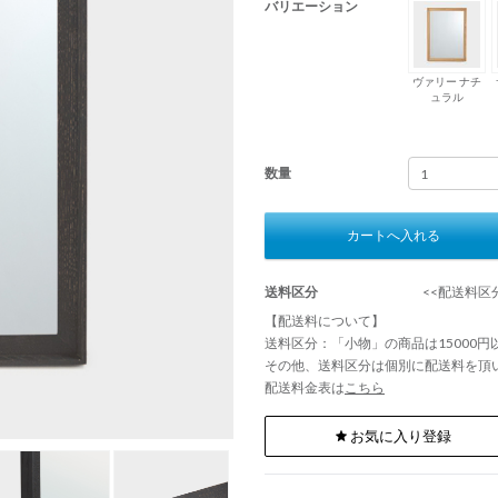
バリエーション
ヴァリー ナチ
ュラル
数量
カートへ入れる
送料区分
<<配送料区分
【配送料について】
送料区分：「小物」の商品は15000
その他、送料区分は個別に配送料を頂
配送料金表は
こちら
お気に入り登録