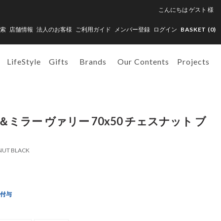
こんにちは
ゲスト
様
索
店舗情報
法人のお客様
ご利用ガイド
メンバー登録
ログイン
BASKET (
0
)
LifeStyle
Gifts
Brands
Our Contents
Projects
＆ミラー ヴァリー 70x50 チェスナット ブ
NUT BLACK
ト付与