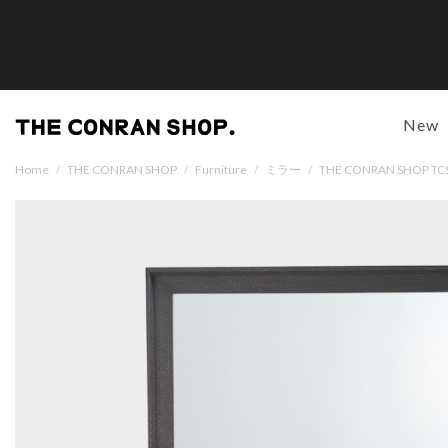
New
Home
/
THE CONRAN SHOP
/
Furniture
/
ミラー
/
THE CONRAN SHO