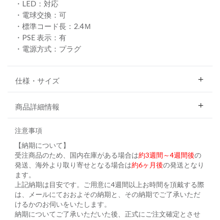
・LED：対応
・電球交換：可
・標準コード長：2.4Ｍ
・PSE 表示：有
・電源方式：プラグ
仕様・サイズ
商品詳細情報
注意事項
【納期について】
受注商品のため、国内在庫がある場合は
約3週間～4週間後
の
発送、海外より取り寄せとなる場合は
約6ヶ月後
の発送となり
ます。
上記納期は目安です。ご用意に4週間以上お時間を頂戴する際
は、メールにておおよその納期と、その納期でご了承いただ
けるかのお伺いをいたします。
納期についてご了承いただいた後、正式にご注文確定とさせ