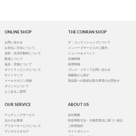
ONLINE SHOP
THE CONRAN SHOP
お問い合わせ
ザ・コンランショップについて
お支払い方法について
メンバーズサービスのご案内
送料・決済手数料について
ニュース＆イベント
配送について
店舗情報
返品・交換について
採用情報
ギフトラッピングについて
プレス・メディアお問い合わせ
サイトマップ
掲載紙から探す
メールマガジン登録
商品部への新規お取引希望のお問合せ
ポイントについて
よくあるご質問
OUR SERVICE
ABOUT US
ウェディングサービス
会社概要
法人のお客様
特定商取引法・古物営業法に基づく表記
アフターサービスについて
ご利用規約
デジタルカタログ
サイトポリシー