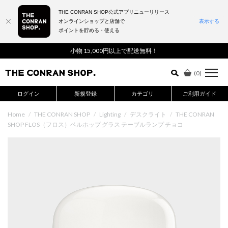
THE CONRAN SHOP公式アプリニューリリース
オンラインショップと店舗で
表示する
ポイントを貯める・使える
詳細検索はこちら
小物 15,000円以上で配送無料！
(
0
)
ログイン
新規登録
カテゴリ
ご利用ガイド
Home
/
THE CONRAN SHOP
/
Lighting
/
デスクライト
/
THE CONRAN
SHOP FLOS（フロス）ベルホップ グラス テーブルランプ チョコ