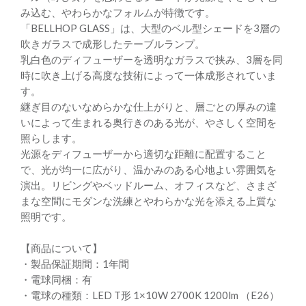
み込む、やわらかなフォルムが特徴です。
「BELLHOP GLASS」は、大型のベル型シェードを3層の
吹きガラスで成形したテーブルランプ。
乳白色のディフューザーを透明なガラスで挟み、3層を同
時に吹き上げる高度な技術によって一体成形されていま
す。
継ぎ目のないなめらかな仕上がりと、層ごとの厚みの違
いによって生まれる奥行きのある光が、やさしく空間を
照らします。
光源をディフューザーから適切な距離に配置すること
で、光が均一に広がり、温かみのある心地よい雰囲気を
演出。リビングやベッドルーム、オフィスなど、さまざ
まな空間にモダンな洗練とやわらかな光を添える上質な
照明です。
【商品について】
・製品保証期間：1年間
・電球同梱：有
・電球の種類：LED T形 1×10W 2700K 1200lm （E26）