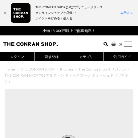
THE CONRAN SHOP公式アプリニューリリース
オンラインショップと店舗で
表示する
ポイントを貯める・使える
詳細検索はこちら
小物 15,000円以上で配送無料！
(
0
)
ログイン
新規登録
カテゴリ
ご利用ガイド
Home
/
THE CONRAN SHOP
/
Kitchen
/
The Conran Shop オリジナル
/
THE CONRAN SHOP TCS アルティン ティースプーン ポリッシュド（ツヤあ
り）