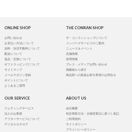
ONLINE SHOP
THE CONRAN SHOP
お問い合わせ
ザ・コンランショップについて
お支払い方法について
メンバーズサービスのご案内
送料・決済手数料について
ニュース＆イベント
配送について
店舗情報
返品・交換について
採用情報
ギフトラッピングについて
プレス・メディアお問い合わせ
サイトマップ
掲載紙から探す
メールマガジン登録
商品部への新規お取引希望のお問合せ
ポイントについて
よくあるご質問
OUR SERVICE
ABOUT US
ウェディングサービス
会社概要
法人のお客様
特定商取引法・古物営業法に基づく表記
アフターサービスについて
ご利用規約
デジタルカタログ
サイトポリシー
プライバシーポリシー