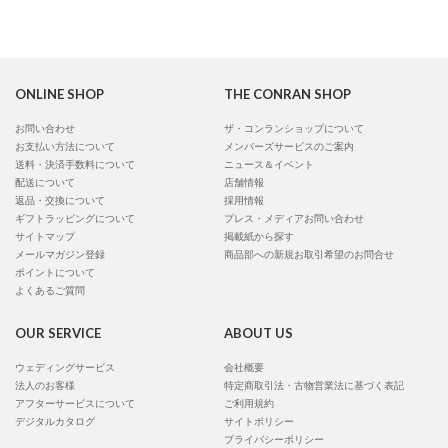
ONLINE SHOP
THE CONRAN SHOP
お問い合わせ
ザ・コンランショップについて
お支払い方法について
メンバーズサービスのご案内
送料・決済手数料について
ニュース＆イベント
配送について
店舗情報
返品・交換について
採用情報
ギフトラッピングについて
プレス・メディアお問い合わせ
サイトマップ
掲載紙から探す
メールマガジン登録
商品部への新規お取引希望のお問合せ
ポイントについて
よくあるご質問
OUR SERVICE
ABOUT US
ウェディングサービス
会社概要
法人のお客様
特定商取引法・古物営業法に基づく表記
アフターサービスについて
ご利用規約
デジタルカタログ
サイトポリシー
プライバシーポリシー