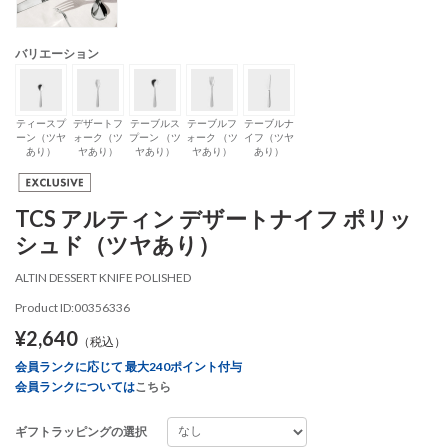
バリエーション
ティースプ
デザートフ
テーブルス
テーブルフ
テーブルナ
ーン（ツヤ
ォーク（ツ
プーン （ツ
ォーク （ツ
イフ（ツヤ
あり）
ヤあり）
ヤあり）
ヤあり）
あり）
TCS アルティン デザートナイフ ポリッ
シュド（ツヤあり）
ALTIN DESSERT KNIFE POLISHED
Product ID:00356336
¥2,640
（税込）
会員ランクに応じて 最大240ポイント付与
会員ランクについては
こちら
ギフトラッピングの選択