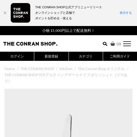
THE CONRAN SHOP公式アプリニューリリース
オンラインショップと店舗で
表示する
ポイントを貯める・使える
詳細検索はこちら
小物 15,000円以上で配送無料！
(
0
)
ログイン
新規登録
カテゴリ
ご利用ガイド
Home
/
THE CONRAN SHOP
/
Kitchen
/
The Conran Shop オリジナル
/
THE CONRAN SHOP TCS アルティン デザートナイフ ポリッシュド（ツヤあ
り）