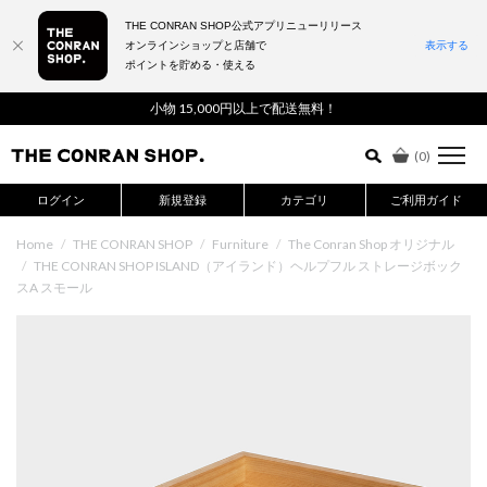
THE CONRAN SHOP公式アプリニューリリース
オンラインショップと店舗で
表示する
ポイントを貯める・使える
詳細検索はこちら
小物 15,000円以上で配送無料！
(
0
)
ログイン
新規登録
カテゴリ
ご利用ガイド
Home
/
THE CONRAN SHOP
/
Furniture
/
The Conran Shop オリジナル
/
THE CONRAN SHOP ISLAND（アイランド）ヘルプフル ストレージボック
スA スモール