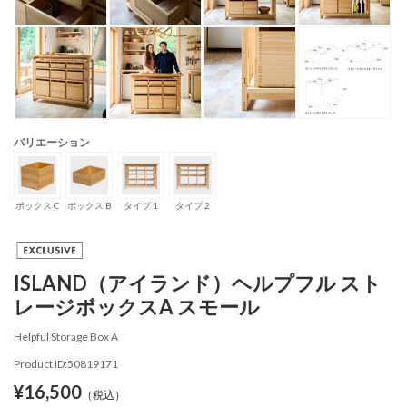
バリエーション
ボックス C
ボックス B
タイプ 1
タイプ 2
ISLAND（アイランド）ヘルプフル スト
レージボックスA スモール
Helpful Storage Box A
Product ID:50819171
¥16,500
（税込）