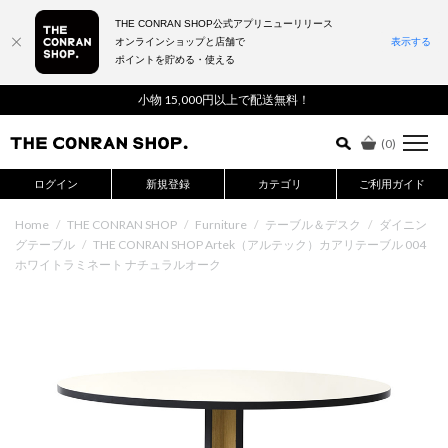
THE CONRAN SHOP公式アプリニューリリース
オンラインショップと店舗で
表示する
ポイントを貯める・使える
詳細検索はこちら
小物 15,000円以上で配送無料！
(
0
)
ログイン
新規登録
カテゴリ
ご利用ガイド
Home
/
THE CONRAN SHOP
/
Furniture
/
テーブル＆デスク
/
ダイニン
グテーブル
/
THE CONRAN SHOP Artek（アルテック）カアリテーブル 004
ホワイトラミネート ナチュラルオーク