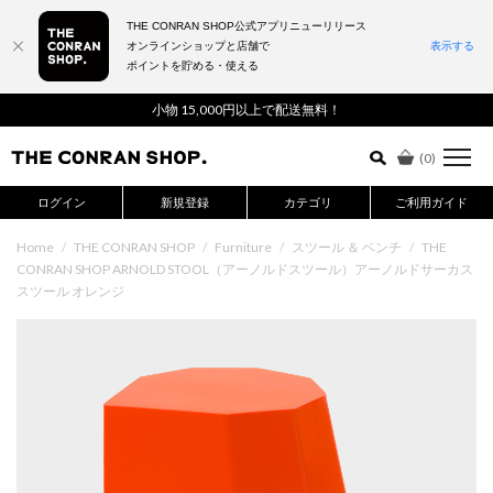
THE CONRAN SHOP公式アプリニューリリース
オンラインショップと店舗で
表示する
ポイントを貯める・使える
詳細検索はこちら
小物 15,000円以上で配送無料！
(
0
)
ログイン
新規登録
カテゴリ
ご利用ガイド
Home
/
THE CONRAN SHOP
/
Furniture
/
スツール ＆ ベンチ
/
THE
CONRAN SHOP ARNOLD STOOL（アーノルドスツール）アーノルドサーカス
スツール オレンジ