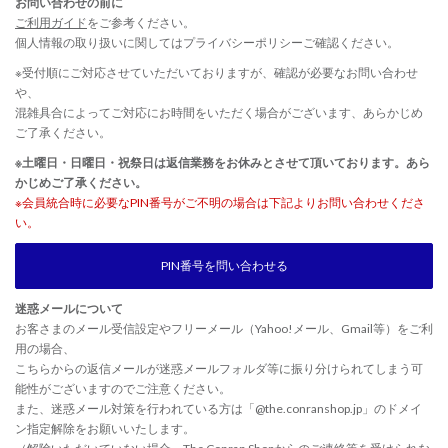
お問い合わせの前に
ご利用ガイド
をご参考ください。
個人情報の取り扱いに関しては
プライバシーポリシー
ご確認ください。
※受付順にご対応させていただいておりますが、確認が必要なお問い合わせ
や、
混雑具合によってご対応にお時間をいただく場合がございます、あらかじめ
ご了承ください。
※土曜日・日曜日・祝祭日は返信業務をお休みとさせて頂いております。あら
かじめご了承ください。
※会員統合時に必要なPIN番号がご不明の場合は下記よりお問い合わせくださ
い。
PIN番号を問い合わせる
迷惑メールについて
お客さまのメール受信設定やフリーメール（Yahoo!メール、Gmail等）をご利
用の場合、
こちらからの返信メールが迷惑メールフォルダ等に振り分けられてしまう可
能性がございますのでご注意ください。
また、迷惑メール対策を行われている方は「@the.conranshop.jp」のドメイ
ン指定解除をお願いいたします。