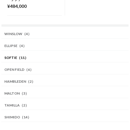
¥484,000
WINSLOW（4）
ELLIPSE（4）
SOFTIE（11）
OPEN FIELD（6）
HAMBLEDEN（2）
MALTON（3）
TAMILLA（2）
SHIMIDO（14）