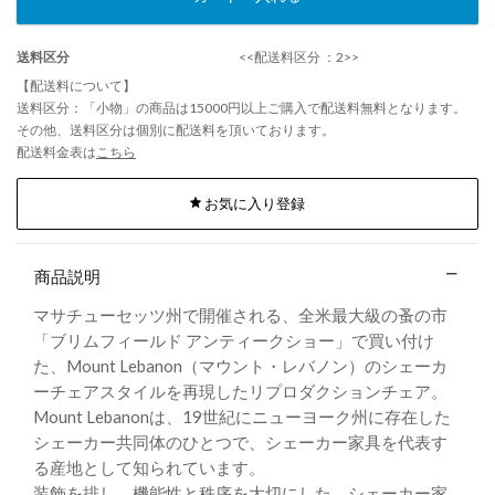
送料区分
<<配送料区分 ：2>>
【配送料について】
送料区分：「小物」の商品は15000円以上ご購入で配送料無料となります。
その他、送料区分は個別に配送料を頂いております。
配送料金表は
こちら
お気に入り登録
商品説明
マサチューセッツ州で開催される、全米最大級の蚤の市
「ブリムフィールド アンティークショー」で買い付け
た、Mount Lebanon（マウント・レバノン）のシェーカ
ーチェアスタイルを再現したリプロダクションチェア。
Mount Lebanonは、19世紀にニューヨーク州に存在した
シェーカー共同体のひとつで、シェーカー家具を代表す
る産地として知られています。
装飾を排し、機能性と秩序を大切にした、シェーカー家