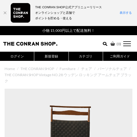
THE CONRAN SHOP公式アプリニューリリース
オンラインショップと店舗で
表示する
ポイントを貯める・使える
詳細検索はこちら
小物 15,000円以上で配送無料！
(
0
)
ログイン
新規登録
カテゴリ
ご利用ガイド
Home
/
THE CONRAN SHOP
/
Furniture
/
チェア
/
パーソナルチェア
/
THE CONRAN SHOP Vintage NO.28 ウッデン ロッキング アームチェア ブラッ
ク