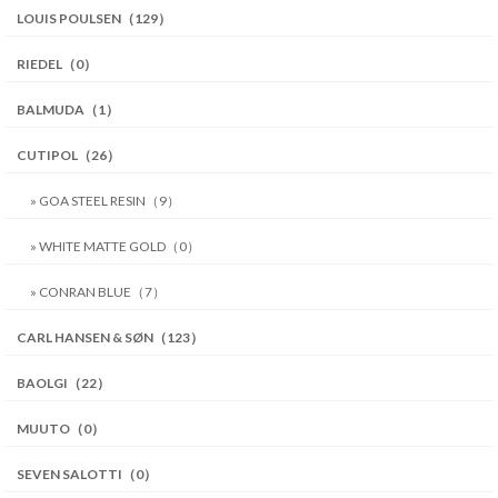
LOUIS POULSEN（129）
RIEDEL（0）
BALMUDA（1）
CUTIPOL（26）
» GOA STEEL RESIN（9）
» WHITE MATTE GOLD（0）
» CONRAN BLUE（7）
CARL HANSEN & SØN（123）
BAOLGI（22）
MUUTO（0）
SEVEN SALOTTI（0）