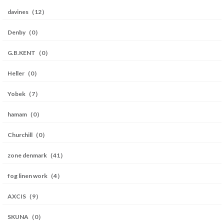
davines（12）
Denby（0）
G.B.KENT（0）
Heller（0）
Yobek（7）
hamam（0）
Churchill（0）
zone denmark（41）
fog linen work（4）
AXCIS（9）
SKUNA（0）