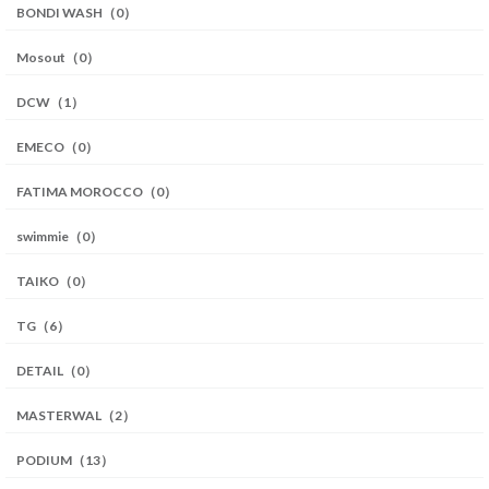
BONDI WASH（0）
Mosout（0）
DCW（1）
EMECO（0）
FATIMA MOROCCO（0）
swimmie（0）
TAIKO（0）
TG（6）
DETAIL（0）
MASTERWAL（2）
PODIUM（13）