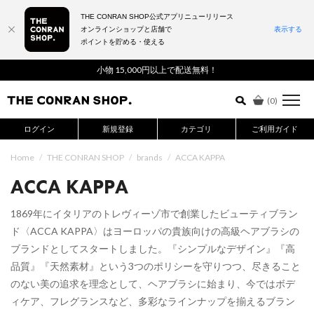
THE CONRAN SHOP公式アプリニューリリース
オンラインショップと店舗で
表示する
ポイントを貯める・使える
詳細検索はこちら
小物 15,000円以上で配送無料！
(
0
)
ログイン
新規登録
カテゴリ
ご利用ガイド
Home
/
THE CONRAN SHOP
/
brands
/
ACCA KAPPA
ACCA KAPPA
1869年にイタリアのトレヴィーゾ市で創業したビューティブラン
ド〈ACCA KAPPA〉はヨーロッパの貴族向けの高級ヘアブラシの
ブランドとしてスタートしました。『シンプルなデザイン』『高
品質』『天然素材』という3つのポリシーを守りつつ、尽きること
のない美の追求を理念として、ヘアブラシに始まり、今ではボデ
ィケア、フレグランスなど、多彩なラインナップを揃えるブラン