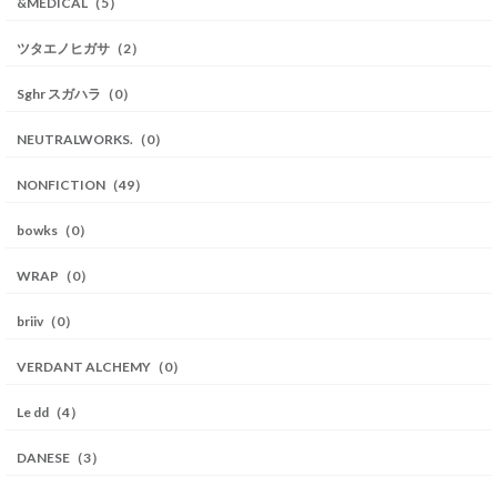
&MEDICAL（5）
ツタエノヒガサ（2）
Sghr スガハラ（0）
NEUTRALWORKS.（0）
NONFICTION（49）
bowks（0）
WRAP（0）
briiv（0）
VERDANT ALCHEMY（0）
Le dd（4）
DANESE（3）