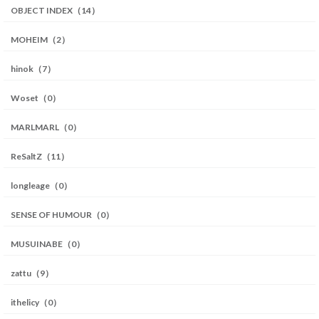
OBJECT INDEX（14）
MOHEIM（2）
hinok（7）
Woset（0）
MARLMARL（0）
ReSaltZ（11）
longleage（0）
SENSE OF HUMOUR（0）
MUSUINABE（0）
zattu（9）
ithelicy（0）