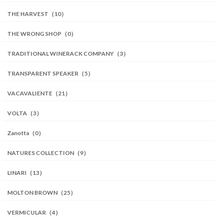
THE HARVEST（10）
THE WRONG SHOP（0）
TRADITIONAL WINERACK COMPANY（3）
TRANSPARENT SPEAKER（5）
VACAVALIENTE（21）
VOLTA（3）
Zanotta（0）
NATURES COLLECTION（9）
LINARI（13）
MOLTON BROWN（25）
VERMICULAR（4）