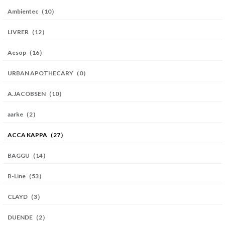
Ambientec（10）
LIVRER（12）
Aesop（16）
URBAN APOTHECARY（0）
A.JACOBSEN（10）
aarke（2）
ACCA KAPPA（27）
BAGGU（14）
B-Line（53）
CLAYD（3）
DUENDE（2）