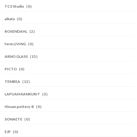
TCS Studio（0）
aikata（0）
ROSENDAHL（2）
ferm LIVING（0）
ARNO GLASS（15）
PICTO（0）
TEMBEA（12）
LAPUAN KANKURIT（3）
Hissan.pottery-R（0）
SONAETE（0）
EJP（0）