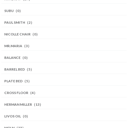
SUBU（0）
PAUL SMITH（2）
NICOLLE CHAIR（0）
MR.MARIA（3）
BALANCE（0）
BARREL BED（5）
PLATE BED（5）
CROSS FLOOR（4）
HERMAN MILLER（13）
LIVOS OIL（0）
MOLN（23）