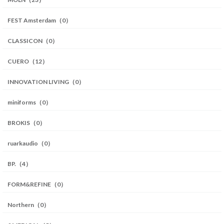
FEST Amsterdam（0）
CLASSICON（0）
CUERO（12）
INNOVATION LIVING（0）
miniforms（0）
BROKIS（0）
ruarkaudio（0）
BP.（4）
FORM&REFINE（0）
Northern（0）