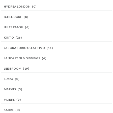
HYDREA LONDON（0）
ICHENDORF（8）
JULES PANSU（6）
KINTO（26）
LABORATORIO OLFATTIVO（11）
LANCASTER & GIBBINGS（6）
LEE BROOM（19）
lucano（0）
MARVIS（5）
MOEBE（9）
SABRE（0）