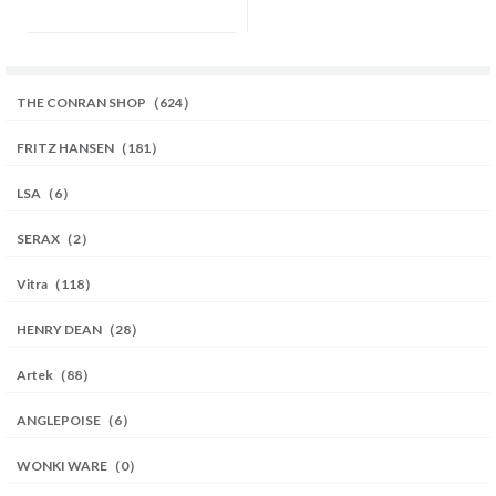
THE CONRAN SHOP（624）
FRITZ HANSEN（181）
LSA（6）
SERAX（2）
Vitra（118）
HENRY DEAN（28）
Artek（88）
ANGLEPOISE（6）
WONKI WARE（0）