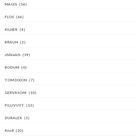
MAGIS（56）
FLOS（66）
KILNER（4）
BRAUN（2）
chilewich（39）
BODUM（0）
TOM DIXON（7）
GERVASONI（10）
PILLIVUYT（13）
DURALEX（3）
Knoll（20）