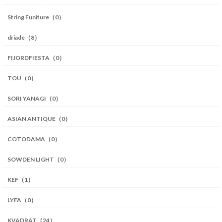
String Funiture（0）
driade（8）
FIJORDFIESTA（0）
TOU（0）
SORI YANAGI（0）
ASIAN ANTIQUE（0）
COTODAMA（0）
SOWDEN LIGHT（0）
KEF（1）
LYFA（0）
KVADRAT（24）