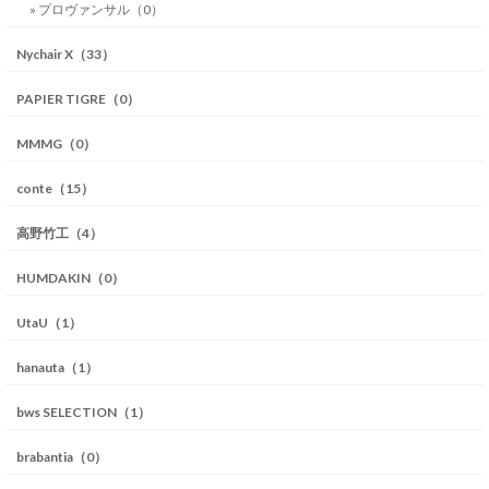
» プロヴァンサル（0）
Nychair X（33）
PAPIER TIGRE（0）
MMMG（0）
conte（15）
高野竹工（4）
HUMDAKIN（0）
UtaU（1）
hanauta（1）
bws SELECTION（1）
brabantia（0）