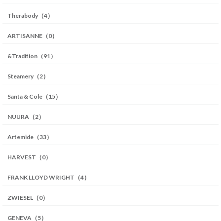
Therabody（4）
ARTISANNE（0）
&Tradition（91）
Steamery（2）
Santa & Cole（15）
NUURA（2）
Artemide（33）
HARVEST（0）
FRANK LLOYD WRIGHT（4）
ZWIESEL（0）
GENEVA（5）