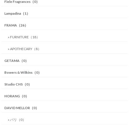
Fiele Fragrances（0）
Lampadina（1）
FRAMA（26）
» FURNITURE（18）
» APOTHECARY（8）
GETAMA（0）
Bowers & Wilkins（0）
Studio CHS（0）
HORANG（0）
DAVID MELLOR（0）
» パリ（0）