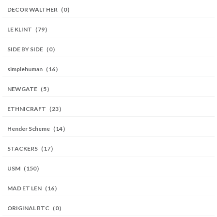
DECOR WALTHER（0）
LE KLINT（79）
SIDE BY SIDE（0）
simplehuman（16）
NEWGATE（5）
ETHNICRAFT（23）
Hender Scheme（14）
STACKERS（17）
USM（150）
MAD ET LEN（16）
ORIGINAL BTC（0）