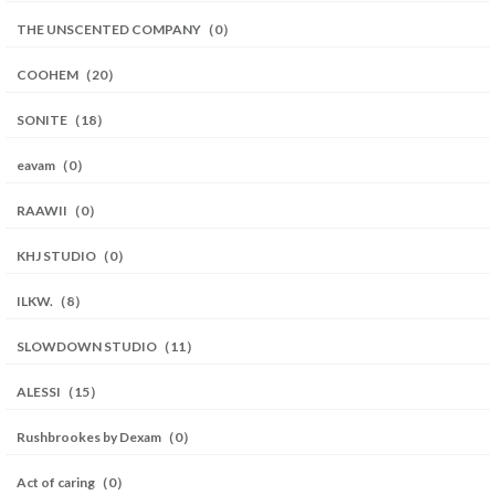
THE UNSCENTED COMPANY（0）
COOHEM（20）
SONITE（18）
eavam（0）
RAAWII（0）
KHJ STUDIO（0）
ILKW.（8）
SLOWDOWN STUDIO（11）
ALESSI（15）
Rushbrookes by Dexam（0）
Act of caring（0）