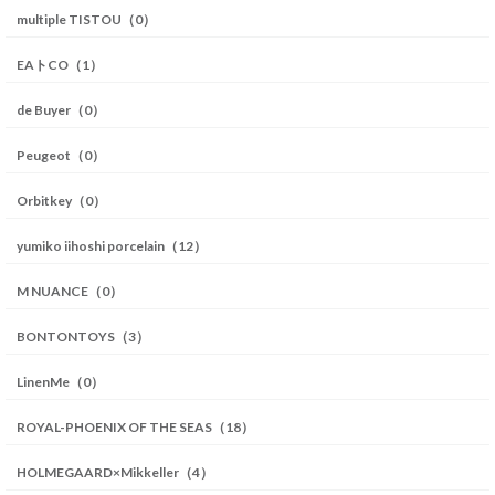
multiple TISTOU（0）
EAトCO（1）
de Buyer（0）
Peugeot（0）
Orbitkey（0）
yumiko iihoshi porcelain（12）
M NUANCE（0）
BONTONTOYS（3）
LinenMe（0）
ROYAL-PHOENIX OF THE SEAS（18）
HOLMEGAARD×Mikkeller（4）