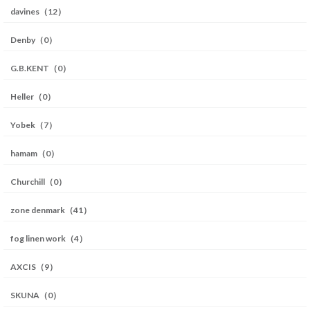
davines（12）
Denby（0）
G.B.KENT（0）
Heller（0）
Yobek（7）
hamam（0）
Churchill（0）
zone denmark（41）
fog linen work（4）
AXCIS（9）
SKUNA（0）