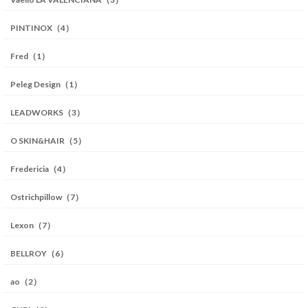
PINTINOX（4）
Fred（1）
Peleg Design（1）
LEADWORKS（3）
O SKIN&HAIR（5）
Fredericia（4）
Ostrichpillow（7）
Lexon（7）
BELLROY（6）
ao（2）