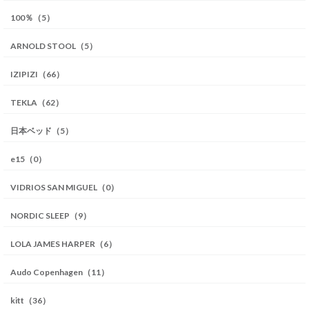
100％（5）
ARNOLD STOOL（5）
IZIPIZI（66）
TEKLA（62）
日本ベッド（5）
e15（0）
VIDRIOS SAN MIGUEL（0）
NORDIC SLEEP（9）
LOLA JAMES HARPER（6）
Audo Copenhagen（11）
kitt（36）