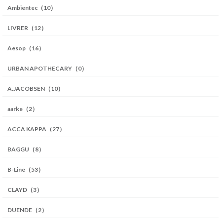
Ambientec（10）
LIVRER（12）
Aesop（16）
URBAN APOTHECARY（0）
A.JACOBSEN（10）
aarke（2）
ACCA KAPPA（27）
BAGGU（8）
B-Line（53）
CLAYD（3）
DUENDE（2）