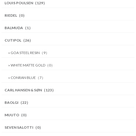
LOUIS POULSEN（129）
RIEDEL（0）
BALMUDA（1）
CUTIPOL（26）
» GOA STEEL RESIN（9）
» WHITE MATTE GOLD（0）
» CONRAN BLUE（7）
CARL HANSEN & SØN（123）
BAOLGI（22）
MUUTO（0）
SEVEN SALOTTI（0）