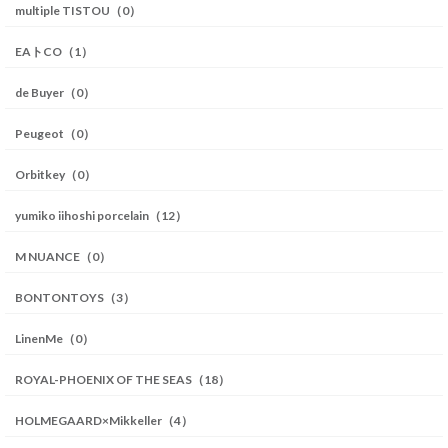
multiple TISTOU（0）
EAトCO（1）
de Buyer（0）
Peugeot（0）
Orbitkey（0）
yumiko iihoshi porcelain（12）
M NUANCE（0）
BONTONTOYS（3）
LinenMe（0）
ROYAL-PHOENIX OF THE SEAS（18）
HOLMEGAARD×Mikkeller（4）