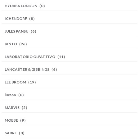
HYDREA LONDON（0）
ICHENDORF（8）
JULES PANSU（6）
KINTO（26）
LABORATORIO OLFATTIVO（11）
LANCASTER & GIBBINGS（6）
LEE BROOM（19）
lucano（0）
MARVIS（5）
MOEBE（9）
SABRE（0）