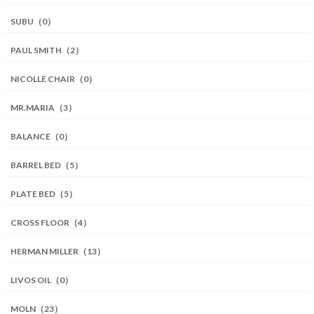
SUBU（0）
PAUL SMITH（2）
NICOLLE CHAIR（0）
MR.MARIA（3）
BALANCE（0）
BARREL BED（5）
PLATE BED（5）
CROSS FLOOR（4）
HERMAN MILLER（13）
LIVOS OIL（0）
MOLN（23）