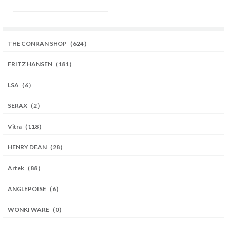
THE CONRAN SHOP（624）
FRITZ HANSEN（181）
LSA（6）
SERAX（2）
Vitra（118）
HENRY DEAN（28）
Artek（88）
ANGLEPOISE（6）
WONKI WARE（0）