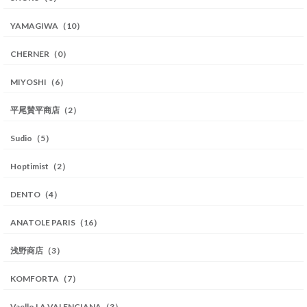
YAMAGIWA（10）
CHERNER（0）
MIYOSHI（6）
平尾賛平商店（2）
Sudio（5）
Hoptimist（2）
DENTO（4）
ANATOLE PARIS（16）
浅野商店（3）
KOMFORTA（7）
Vaello LA VALENCIANA（3）