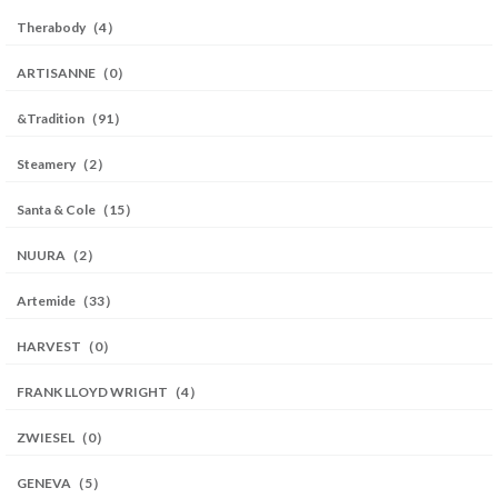
Therabody（4）
ARTISANNE（0）
&Tradition（91）
Steamery（2）
Santa & Cole（15）
NUURA（2）
Artemide（33）
HARVEST（0）
FRANK LLOYD WRIGHT（4）
ZWIESEL（0）
GENEVA（5）