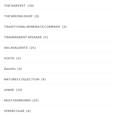
THE HARVEST（10）
THE WRONG SHOP（0）
TRADITIONAL WINERACK COMPANY（3）
TRANSPARENT SPEAKER（5）
VACAVALIENTE（21）
VOLTA（3）
Zanotta（0）
NATURES COLLECTION（9）
LINARI（13）
MOLTON BROWN（25）
VERMICULAR（4）