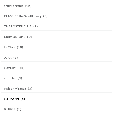
ahum: organic（12）
CLASSICS the Small Luxury（8）
THE POSTER CLUB（9）
Christian Tortu（0）
Le Clare（10）
JURA（5）
LOVEBYT（4）
moonler（3）
Maison Miranda（3）
LEHMANN（5）
& HUGS（1）