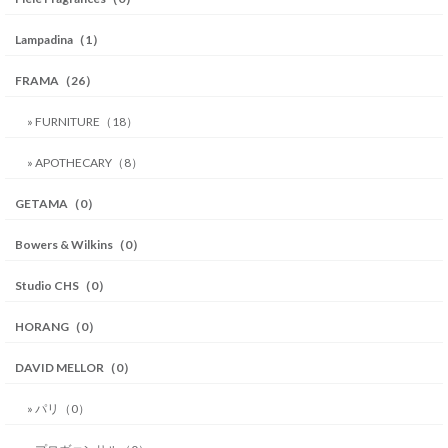
Lampadina（1）
FRAMA（26）
» FURNITURE（18）
» APOTHECARY（8）
GETAMA（0）
Bowers & Wilkins（0）
Studio CHS（0）
HORANG（0）
DAVID MELLOR（0）
» パリ（0）