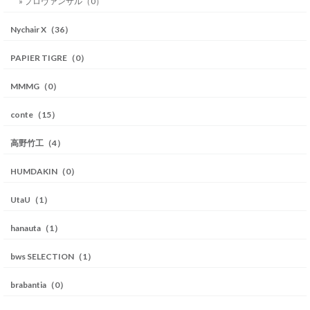
» プロヴァンサル（0）
Nychair X（36）
PAPIER TIGRE（0）
MMMG（0）
conte（15）
高野竹工（4）
HUMDAKIN（0）
UtaU（1）
hanauta（1）
bws SELECTION（1）
brabantia（0）