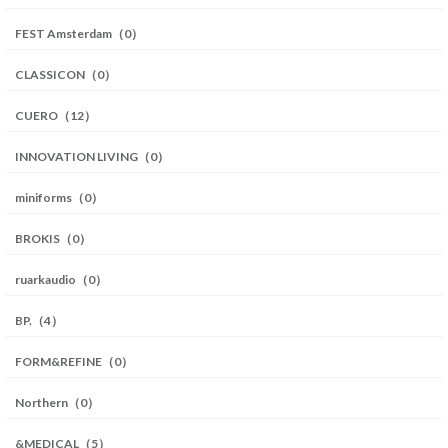
FEST Amsterdam（0）
CLASSICON（0）
CUERO（12）
INNOVATION LIVING（0）
miniforms（0）
BROKIS（0）
ruarkaudio（0）
BP.（4）
FORM&REFINE（0）
Northern（0）
&MEDICAL（5）