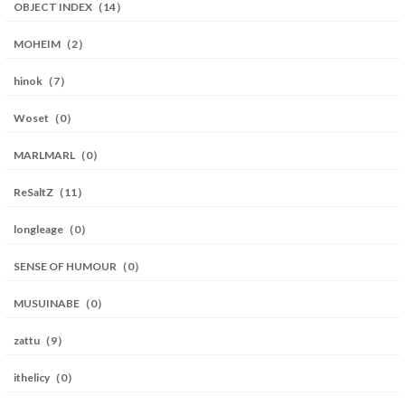
OBJECT INDEX（14）
MOHEIM（2）
hinok（7）
Woset（0）
MARLMARL（0）
ReSaltZ（11）
longleage（0）
SENSE OF HUMOUR（0）
MUSUINABE（0）
zattu（9）
ithelicy（0）