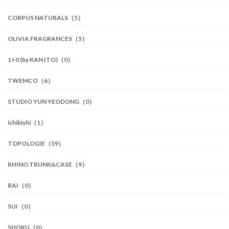
CORPUS NATURALS（5）
OLIVIA FRAGRANCES（5）
1+0 (by KAN ITO)（0）
TWEMCO（6）
STUDIO YUN YEODONG（0）
ichibishi（1）
TOPOLOGIE（59）
RHINO TRUNK&CASE（9）
RAI（0）
SUI（0）
SHOKU（0）