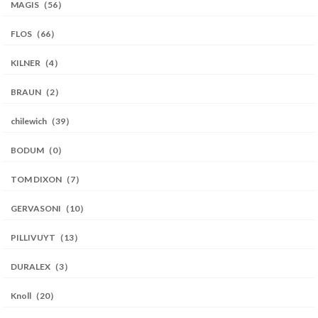
MAGIS（56）
FLOS（66）
KILNER（4）
BRAUN（2）
chilewich（39）
BODUM（0）
TOM DIXON（7）
GERVASONI（10）
PILLIVUYT（13）
DURALEX（3）
Knoll（20）