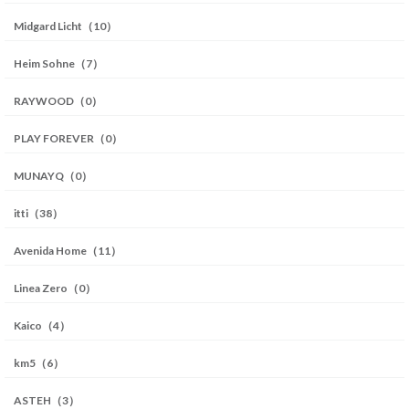
Midgard Licht（10）
Heim Sohne（7）
RAYWOOD（0）
PLAY FOREVER（0）
MUNAYQ（0）
itti（38）
Avenida Home（11）
Linea Zero（0）
Kaico（4）
km5（6）
ASTEH（3）