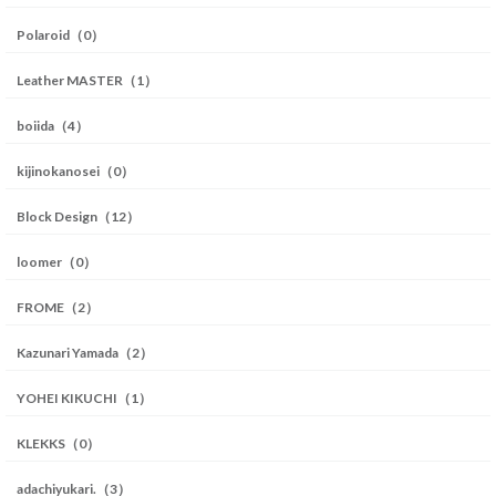
Polaroid（0）
Leather MASTER（1）
boiida（4）
kijinokanosei（0）
Block Design（12）
loomer（0）
FROME（2）
Kazunari Yamada（2）
YOHEI KIKUCHI（1）
KLEKKS（0）
adachiyukari.（3）