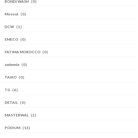
BONDI WASH（0）
Mosout（0）
DCW（1）
EMECO（0）
FATIMA MOROCCO（0）
swimmie（0）
TAIKO（0）
TG（6）
DETAIL（0）
MASTERWAL（2）
PODIUM（13）