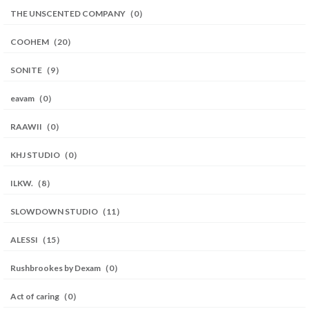
THE UNSCENTED COMPANY（0）
COOHEM（20）
SONITE（9）
eavam（0）
RAAWII（0）
KHJ STUDIO（0）
ILKW.（8）
SLOWDOWN STUDIO（11）
ALESSI（15）
Rushbrookes by Dexam（0）
Act of caring（0）