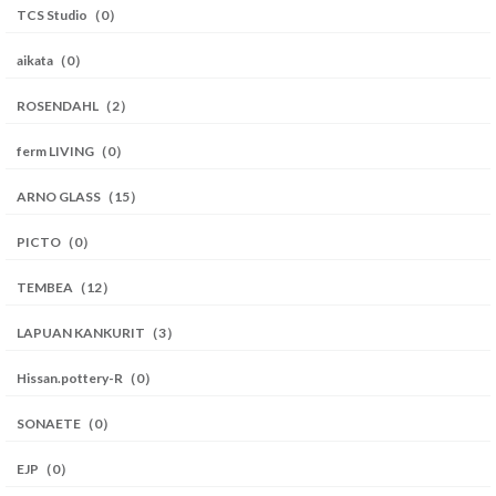
TCS Studio（0）
aikata（0）
ROSENDAHL（2）
ferm LIVING（0）
ARNO GLASS（15）
PICTO（0）
TEMBEA（12）
LAPUAN KANKURIT（3）
Hissan.pottery-R（0）
SONAETE（0）
EJP（0）