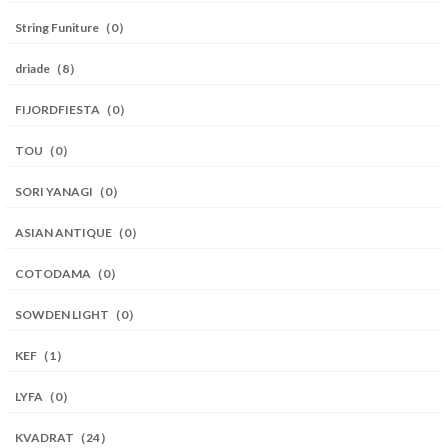
String Funiture（0）
driade（8）
FIJORDFIESTA（0）
TOU（0）
SORI YANAGI（0）
ASIAN ANTIQUE（0）
COTODAMA（0）
SOWDEN LIGHT（0）
KEF（1）
LYFA（0）
KVADRAT（24）