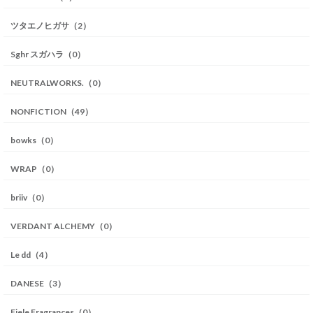
ツタエノヒガサ（2）
Sghr スガハラ（0）
NEUTRALWORKS.（0）
NONFICTION（49）
bowks（0）
WRAP（0）
briiv（0）
VERDANT ALCHEMY（0）
Le dd（4）
DANESE（3）
Fiele Fragrances（0）