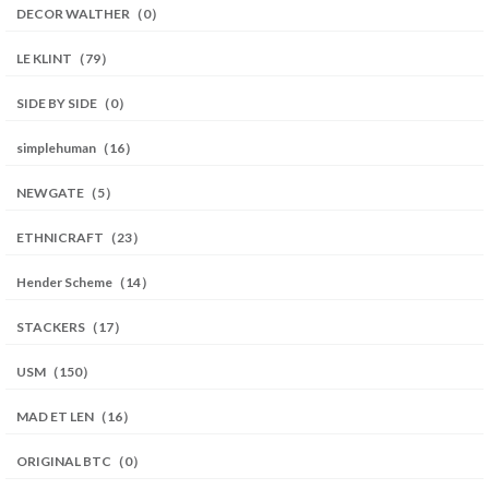
DECOR WALTHER（0）
LE KLINT（79）
SIDE BY SIDE（0）
simplehuman（16）
NEWGATE（5）
ETHNICRAFT（23）
Hender Scheme（14）
STACKERS（17）
USM（150）
MAD ET LEN（16）
ORIGINAL BTC（0）