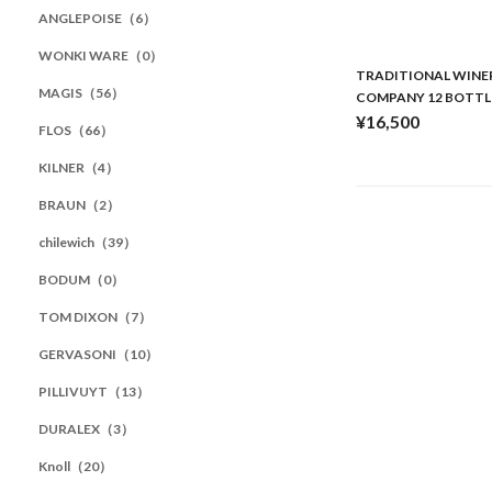
ANGLEPOISE（6）
WONKI WARE（0）
TRADITIONAL WIN
MAGIS（56）
COMPANY 12 BOTTL
¥16,500
FLOS（66）
KILNER（4）
BRAUN（2）
chilewich（39）
BODUM（0）
TOM DIXON（7）
GERVASONI（10）
PILLIVUYT（13）
DURALEX（3）
Knoll（20）