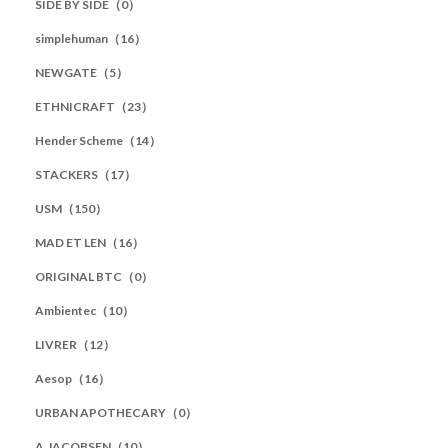
SIDE BY SIDE（0）
simplehuman（16）
NEWGATE（5）
ETHNICRAFT（23）
Hender Scheme（14）
STACKERS（17）
USM（150）
MAD ET LEN（16）
ORIGINAL BTC（0）
Ambientec（10）
LIVRER（12）
Aesop（16）
URBAN APOTHECARY（0）
A.JACOBSEN（10）