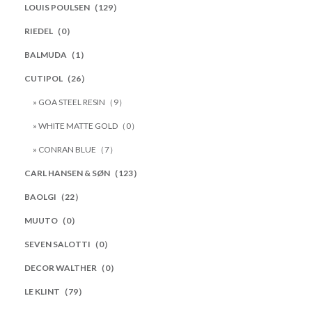
LOUIS POULSEN（129）
RIEDEL（0）
BALMUDA（1）
CUTIPOL（26）
» GOA STEEL RESIN（9）
» WHITE MATTE GOLD（0）
» CONRAN BLUE（7）
CARL HANSEN & SØN（123）
BAOLGI（22）
MUUTO（0）
SEVEN SALOTTI（0）
DECOR WALTHER（0）
LE KLINT（79）