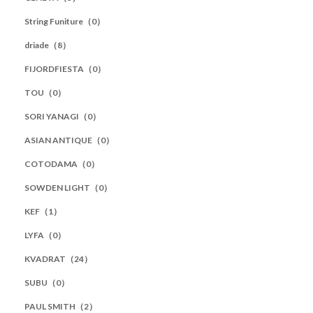
String Funiture（0）
driade（8）
FIJORDFIESTA（0）
TOU（0）
SORI YANAGI（0）
ASIAN ANTIQUE（0）
COTODAMA（0）
SOWDEN LIGHT（0）
KEF（1）
LYFA（0）
KVADRAT（24）
SUBU（0）
PAUL SMITH（2）