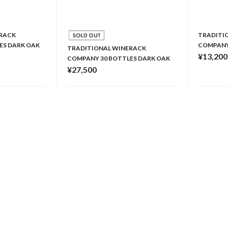
ERACK
TRADITI
ES DARK OAK
COMPANY
TRADITIONAL WINERACK
¥13,200
COMPANY 30 BOTTLES DARK OAK
¥27,500