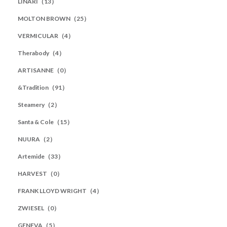
LINARI（13）
MOLTON BROWN（25）
VERMICULAR（4）
Therabody（4）
ARTISANNE（0）
&Tradition（91）
Steamery（2）
Santa & Cole（15）
NUURA（2）
Artemide（33）
HARVEST（0）
FRANK LLOYD WRIGHT（4）
ZWIESEL（0）
GENEVA（5）