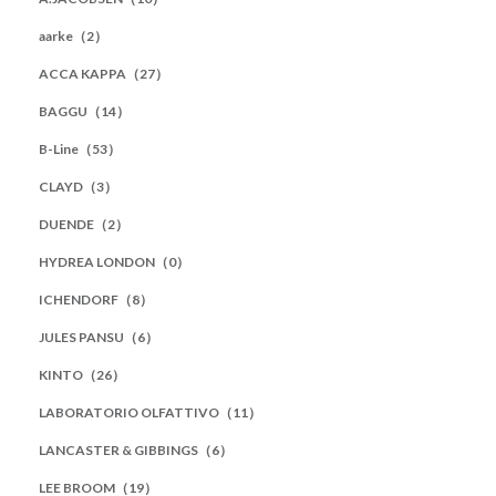
aarke（2）
ACCA KAPPA（27）
BAGGU（14）
B-Line（53）
CLAYD（3）
DUENDE（2）
HYDREA LONDON（0）
ICHENDORF（8）
JULES PANSU（6）
KINTO（26）
LABORATORIO OLFATTIVO（11）
LANCASTER & GIBBINGS（6）
LEE BROOM（19）