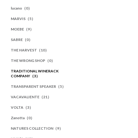
lucano（0）
MARVIS（5）
MOEBE（9）
SABRE（0）
THE HARVEST（10）
THE WRONG SHOP（0）
TRADITIONAL WINERACK
COMPANY（3）
TRANSPARENT SPEAKER（5）
VACAVALIENTE（21）
VOLTA（3）
Zanotta（0）
NATURES COLLECTION（9）