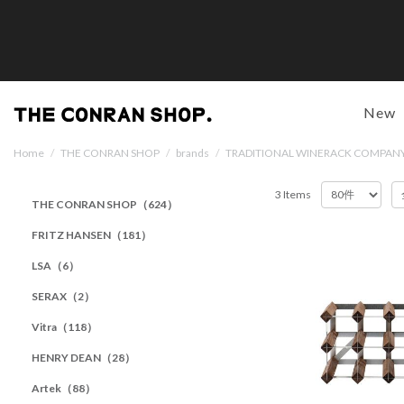
New
Home
/
THE CONRAN SHOP
/
brands
/
TRADITIONAL WINERACK COMPAN
3 Items
THE CONRAN SHOP（624）
FRITZ HANSEN（181）
LSA（6）
SERAX（2）
Vitra（118）
HENRY DEAN（28）
Artek（88）