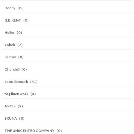
Denby（0）
G.B.KENT（0）
Heller（0）
Yobek（7）
hamam（0）
Churchill（0）
zone denmark（41）
fog linen work（4）
AXCIS（9）
SKUNA（0）
THE UNSCENTED COMPANY（0）