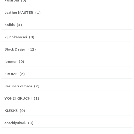
Polaroid（0）
Leather MASTER（1）
boiida（4）
kijinokanosei（0）
Block Design（12）
loomer（0）
FROME（2）
Kazunari Yamada（2）
YOHEI KIKUCHI（1）
KLEKKS（0）
adachiyukari.（3）