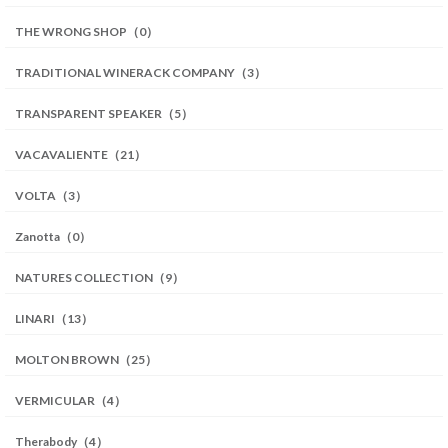
THE WRONG SHOP（0）
TRADITIONAL WINERACK COMPANY（3）
TRANSPARENT SPEAKER（5）
VACAVALIENTE（21）
VOLTA（3）
Zanotta（0）
NATURES COLLECTION（9）
LINARI（13）
MOLTON BROWN（25）
VERMICULAR（4）
Therabody（4）