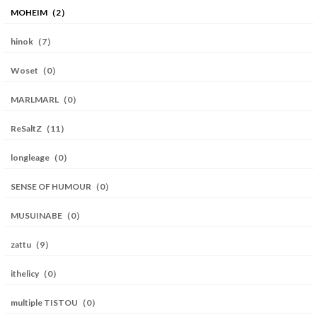
MOHEIM（2）
hinok（7）
Woset（0）
MARLMARL（0）
ReSaltZ（11）
longleage（0）
SENSE OF HUMOUR（0）
MUSUINABE（0）
zattu（9）
ithelicy（0）
multiple TISTOU（0）