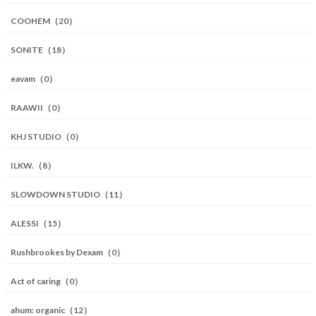
COOHEM（20）
SONITE（18）
eavam（0）
RAAWII（0）
KHJ STUDIO（0）
ILKW.（8）
SLOWDOWN STUDIO（11）
ALESSI（15）
Rushbrookes by Dexam（0）
Act of caring（0）
ahum: organic（12）