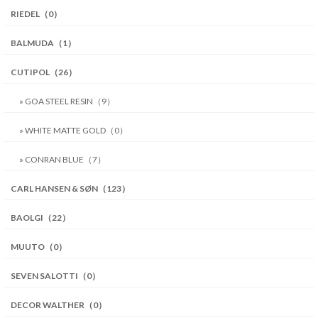
RIEDEL（0）
BALMUDA（1）
CUTIPOL（26）
» GOA STEEL RESIN（9）
» WHITE MATTE GOLD（0）
» CONRAN BLUE（7）
CARL HANSEN & SØN（123）
BAOLGI（22）
MUUTO（0）
SEVEN SALOTTI（0）
DECOR WALTHER（0）