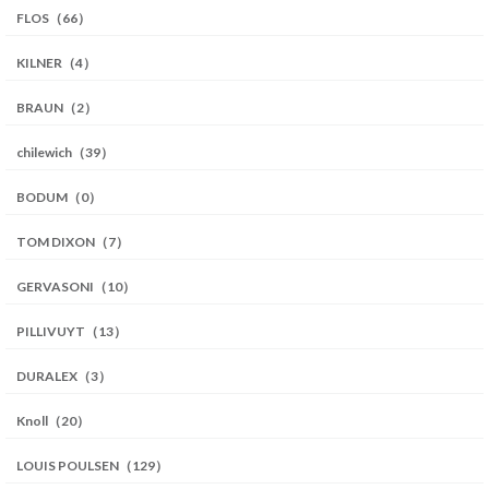
FLOS（66）
KILNER（4）
BRAUN（2）
chilewich（39）
BODUM（0）
TOM DIXON（7）
GERVASONI（10）
PILLIVUYT（13）
DURALEX（3）
Knoll（20）
LOUIS POULSEN（129）