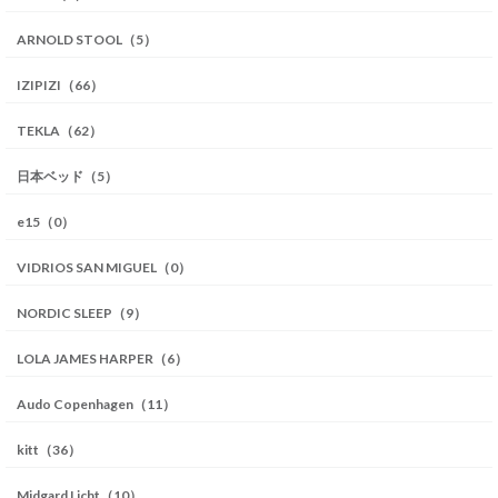
ARNOLD STOOL（5）
IZIPIZI（66）
TEKLA（62）
日本ベッド（5）
e15（0）
VIDRIOS SAN MIGUEL（0）
NORDIC SLEEP（9）
LOLA JAMES HARPER（6）
Audo Copenhagen（11）
kitt（36）
Midgard Licht（10）