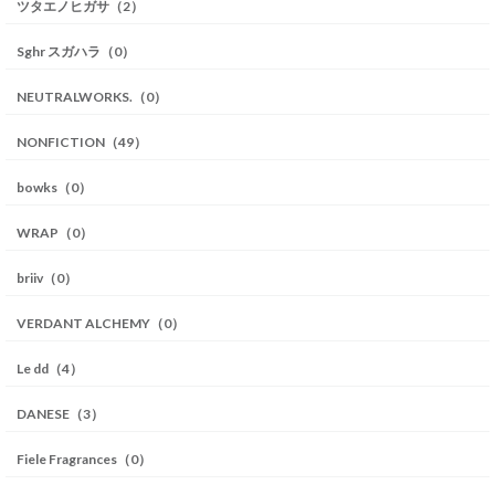
ツタエノヒガサ（2）
Sghr スガハラ（0）
NEUTRALWORKS.（0）
NONFICTION（49）
bowks（0）
WRAP（0）
briiv（0）
VERDANT ALCHEMY（0）
Le dd（4）
DANESE（3）
Fiele Fragrances（0）