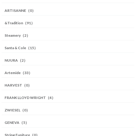
ARTISANNE（0）
&Tradition（91）
Steamery（2）
Santa & Cole（15）
NUURA（2）
Artemide（33）
HARVEST（0）
FRANK LLOYD WRIGHT（4）
ZWIESEL（0）
GENEVA（5）
String Funiture（0）