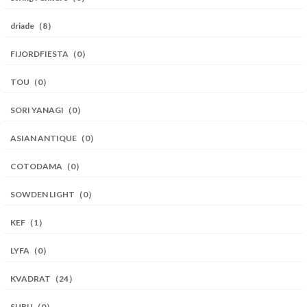
driade（8）
FIJORDFIESTA（0）
TOU（0）
SORI YANAGI（0）
ASIAN ANTIQUE（0）
COTODAMA（0）
SOWDEN LIGHT（0）
KEF（1）
LYFA（0）
KVADRAT（24）
SUBU（0）