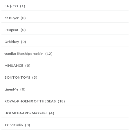
EAトCO（1）
de Buyer（0）
Peugeot（0）
Orbitkey（0）
yumiko iihoshi porcelain（12）
M NUANCE（0）
BONTONTOYS（3）
LinenMe（0）
ROYAL-PHOENIX OF THE SEAS（18）
HOLMEGAARD×Mikkeller（4）
TCS Studio（0）