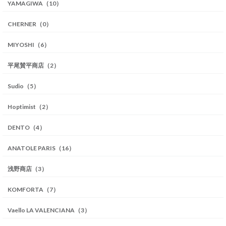
YAMAGIWA（10）
CHERNER（0）
MIYOSHI（6）
平尾賛平商店（2）
Sudio（5）
Hoptimist（2）
DENTO（4）
ANATOLE PARIS（16）
浅野商店（3）
KOMFORTA（7）
Vaello LA VALENCIANA（3）