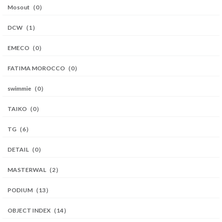
Mosout（0）
DCW（1）
EMECO（0）
FATIMA MOROCCO（0）
swimmie（0）
TAIKO（0）
TG（6）
DETAIL（0）
MASTERWAL（2）
PODIUM（13）
OBJECT INDEX（14）