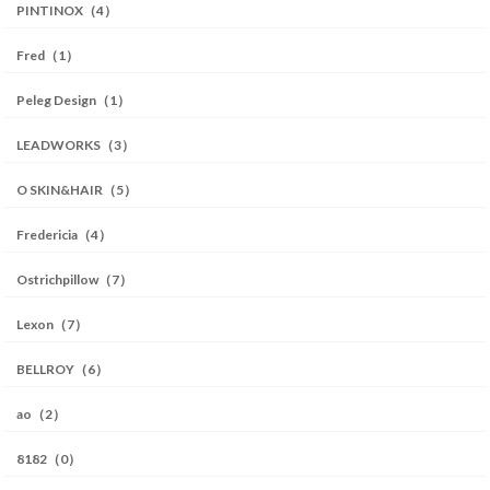
PINTINOX（4）
Fred（1）
Peleg Design（1）
LEADWORKS（3）
O SKIN&HAIR（5）
Fredericia（4）
Ostrichpillow（7）
Lexon（7）
BELLROY（6）
ao（2）
8182（0）