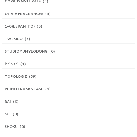
CORPUS NATURALS（5）
OLIVIA FRAGRANCES（5）
1+0 (by KAN ITO)（0）
TWEMCO（6）
STUDIO YUN YEODONG（0）
ichibishi（1）
TOPOLOGIE（59）
RHINO TRUNK&CASE（9）
RAI（0）
SUI（0）
SHOKU（0）