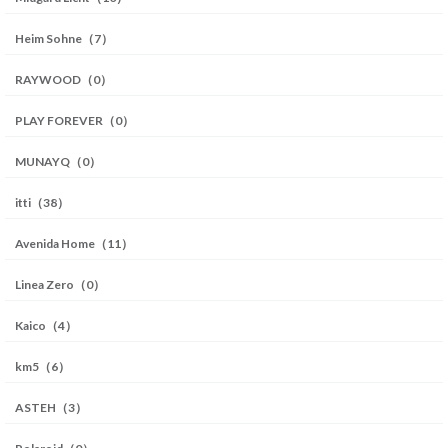
Heim Sohne（7）
RAYWOOD（0）
PLAY FOREVER（0）
MUNAYQ（0）
itti（38）
Avenida Home（11）
Linea Zero（0）
Kaico（4）
km5（6）
ASTEH（3）