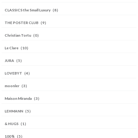
CLASSICS the Small Luxury（8）
THE POSTER CLUB（9）
Christian Tortu（0）
Le Clare（10）
JURA（5）
LOVEBYT（4）
moonler（3）
Maison Miranda（3）
LEHMANN（5）
& HUGS（1）
100％（5）