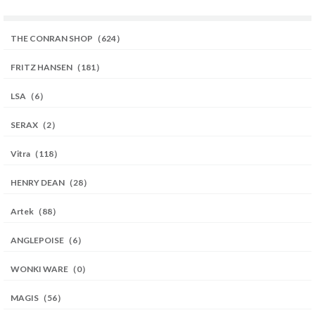
THE CONRAN SHOP（624）
FRITZ HANSEN（181）
LSA（6）
SERAX（2）
Vitra（118）
HENRY DEAN（28）
Artek（88）
ANGLEPOISE（6）
WONKI WARE（0）
MAGIS（56）