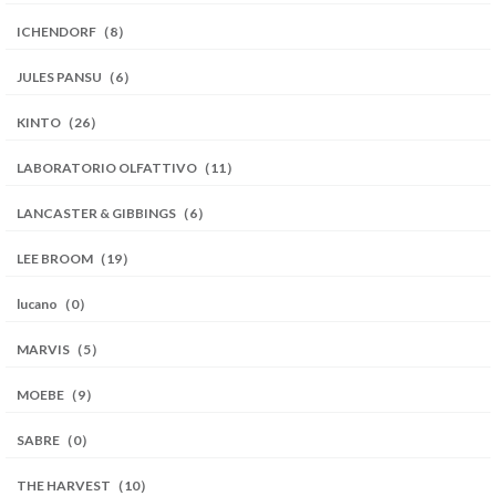
ICHENDORF（8）
JULES PANSU（6）
KINTO（26）
LABORATORIO OLFATTIVO（11）
LANCASTER & GIBBINGS（6）
LEE BROOM（19）
lucano（0）
MARVIS（5）
MOEBE（9）
SABRE（0）
THE HARVEST（10）