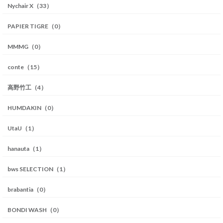
Nychair X（33）
PAPIER TIGRE（0）
MMMG（0）
conte（15）
高野竹工（4）
HUMDAKIN（0）
UtaU（1）
hanauta（1）
bws SELECTION（1）
brabantia（0）
BONDI WASH（0）