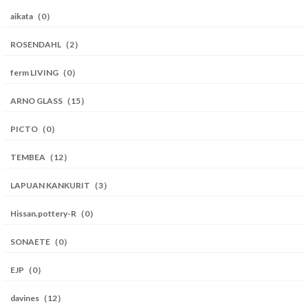
aikata（0）
ROSENDAHL（2）
ferm LIVING（0）
ARNO GLASS（15）
PICTO（0）
TEMBEA（12）
LAPUAN KANKURIT（3）
Hissan.pottery-R（0）
SONAETE（0）
EJP（0）
davines（12）