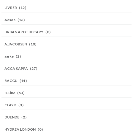
LIVRER（12）
Aesop（16）
URBAN APOTHECARY（0）
A.JACOBSEN（10）
aarke（2）
ACCA KAPPA（27）
BAGGU（14）
B-Line（53）
CLAYD（3）
DUENDE（2）
HYDREA LONDON（0）