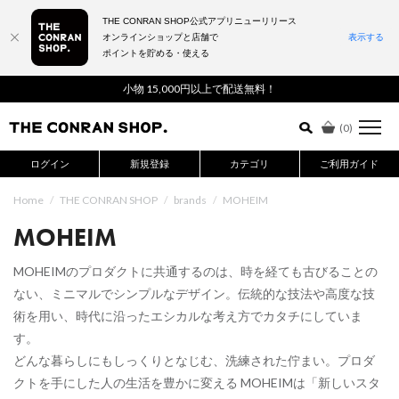
THE CONRAN SHOP公式アプリニューリリース
オンラインショップと店舗で
表示する
ポイントを貯める・使える
詳細検索はこちら
小物 15,000円以上で配送無料！
(
0
)
ログイン
新規登録
カテゴリ
ご利用ガイド
Home
/
THE CONRAN SHOP
/
brands
/
MOHEIM
MOHEIM
MOHEIMのプロダクトに共通するのは、時を経ても古びることの
ない、ミニマルでシンプルなデザイン。伝統的な技法や高度な技
術を用い、時代に沿ったエシカルな考え方でカタチにしていま
す。
どんな暮らしにもしっくりとなじむ、洗練された佇まい。プロダ
クトを手にした人の生活を豊かに変える MOHEIMは「新しいスタ