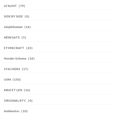
LE KLINT（79）
SIDE BY SIDE（0）
simplehuman（16）
NEWGATE（5）
ETHNICRAFT（23）
Hender Scheme（14）
STACKERS（17）
USM（150）
MAD ET LEN（16）
ORIGINAL BTC（0）
Ambientec（10）