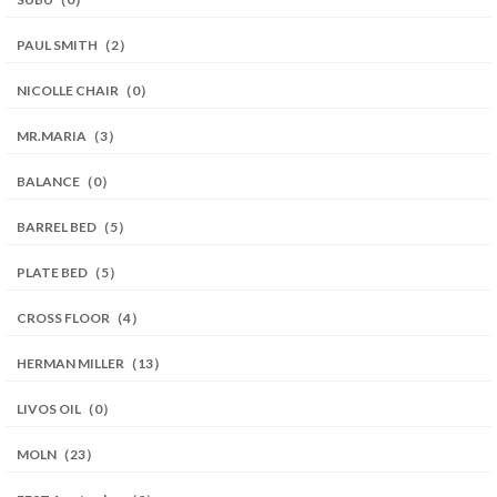
PAUL SMITH（2）
NICOLLE CHAIR（0）
MR.MARIA（3）
BALANCE（0）
BARREL BED（5）
PLATE BED（5）
CROSS FLOOR（4）
HERMAN MILLER（13）
LIVOS OIL（0）
MOLN（23）