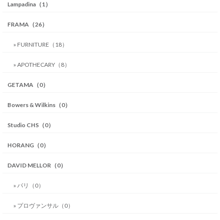
Lampadina（1）
FRAMA（26）
» FURNITURE（18）
» APOTHECARY（8）
GETAMA（0）
Bowers & Wilkins（0）
Studio CHS（0）
HORANG（0）
DAVID MELLOR（0）
» パリ（0）
» プロヴァンサル（0）