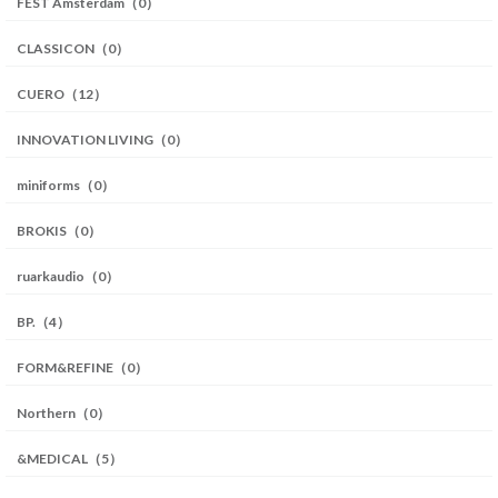
FEST Amsterdam（0）
CLASSICON（0）
CUERO（12）
INNOVATION LIVING（0）
miniforms（0）
BROKIS（0）
ruarkaudio（0）
BP.（4）
FORM&REFINE（0）
Northern（0）
&MEDICAL（5）