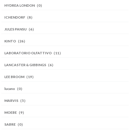
HYDREA LONDON（0）
ICHENDORF（8）
JULES PANSU（6）
KINTO（26）
LABORATORIO OLFATTIVO（11）
LANCASTER & GIBBINGS（6）
LEE BROOM（19）
lucano（0）
MARVIS（5）
MOEBE（9）
SABRE（0）