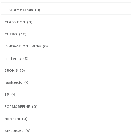
FEST Amsterdam（0）
CLASSICON（0）
CUERO（12）
INNOVATION LIVING（0）
miniforms（0）
BROKIS（0）
ruarkaudio（0）
BP.（4）
FORM&REFINE（0）
Northern（0）
&MEDICAL（5）