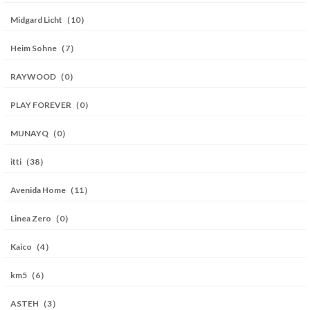
Midgard Licht（10）
Heim Sohne（7）
RAYWOOD（0）
PLAY FOREVER（0）
MUNAYQ（0）
itti（38）
Avenida Home（11）
Linea Zero（0）
Kaico（4）
km5（6）
ASTEH（3）