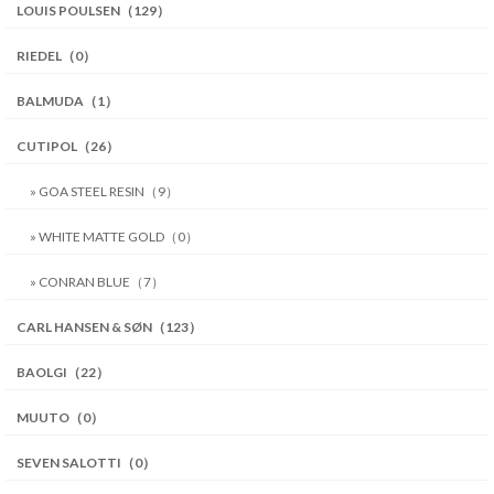
LOUIS POULSEN（129）
RIEDEL（0）
BALMUDA（1）
CUTIPOL（26）
» GOA STEEL RESIN（9）
» WHITE MATTE GOLD（0）
» CONRAN BLUE（7）
CARL HANSEN & SØN（123）
BAOLGI（22）
MUUTO（0）
SEVEN SALOTTI（0）