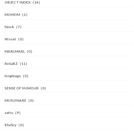
OBJECT INDEX（14）
MOHEIM（2）
hinok（7）
Woset（0）
MARLMARL（0）
ReSaltZ（11）
longleage（0）
SENSE OF HUMOUR（0）
MUSUINABE（0）
zattu（9）
ithelicy（0）