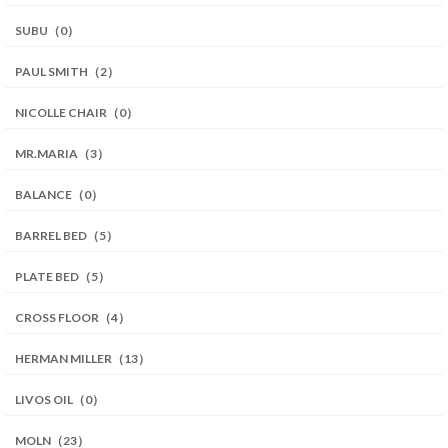
SUBU（0）
PAUL SMITH（2）
NICOLLE CHAIR（0）
MR.MARIA（3）
BALANCE（0）
BARREL BED（5）
PLATE BED（5）
CROSS FLOOR（4）
HERMAN MILLER（13）
LIVOS OIL（0）
MOLN（23）