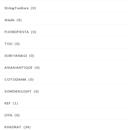
String Funiture（0）
driade（8）
FIJORDFIESTA（0）
TOU（0）
SORI YANAGI（0）
ASIAN ANTIQUE（0）
COTODAMA（0）
SOWDEN LIGHT（0）
KEF（1）
LYFA（0）
KVADRAT（24）