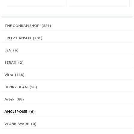
THE CONRAN SHOP（624）
FRITZ HANSEN（181）
LSA（6）
SERAX（2）
Vitra（118）
HENRY DEAN（28）
Artek（88）
ANGLEPOISE（6）
WONKI WARE（0）