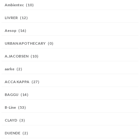
Ambientec（10）
LIVRER（12）
Aesop（16）
URBAN APOTHECARY（0）
A.JACOBSEN（10）
aarke（2）
ACCA KAPPA（27）
BAGGU（14）
B-Line（53）
CLAYD（3）
DUENDE（2）