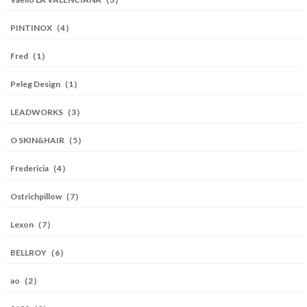
PINTINOX（4）
Fred（1）
Peleg Design（1）
LEADWORKS（3）
O SKIN&HAIR（5）
Fredericia（4）
Ostrichpillow（7）
Lexon（7）
BELLROY（6）
ao（2）