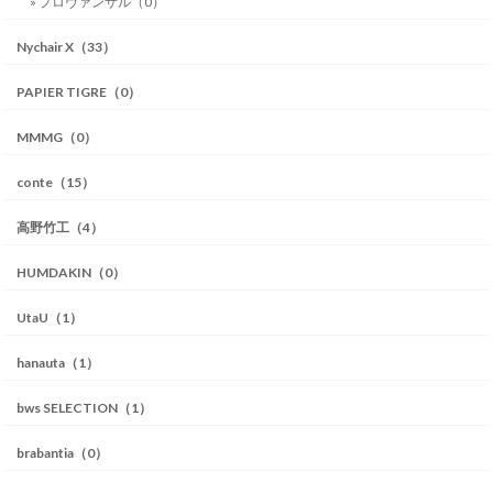
» プロヴァンサル（0）
Nychair X（33）
PAPIER TIGRE（0）
MMMG（0）
conte（15）
高野竹工（4）
HUMDAKIN（0）
UtaU（1）
hanauta（1）
bws SELECTION（1）
brabantia（0）