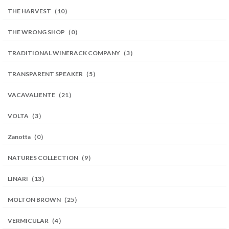
THE HARVEST（10）
THE WRONG SHOP（0）
TRADITIONAL WINERACK COMPANY（3）
TRANSPARENT SPEAKER（5）
VACAVALIENTE（21）
VOLTA（3）
Zanotta（0）
NATURES COLLECTION（9）
LINARI（13）
MOLTON BROWN（25）
VERMICULAR（4）