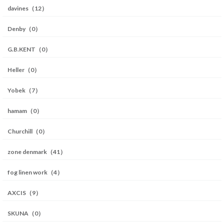
davines（12）
Denby（0）
G.B.KENT（0）
Heller（0）
Yobek（7）
hamam（0）
Churchill（0）
zone denmark（41）
fog linen work（4）
AXCIS（9）
SKUNA（0）