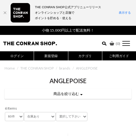
THE CONRAN SHOP公式アプリニューリリース
オンラインショップと店舗で
表示する
ポイントを貯める・使える
詳細検索はこちら
小物 15,000円以上で配送無料！
(
0
)
ログイン
新規登録
カテゴリ
ご利用ガイド
Home
/
THE CONRAN SHOP
/
brands
/
ANGLEPOISE
ANGLEPOISE
商品を絞り込む
6 Items