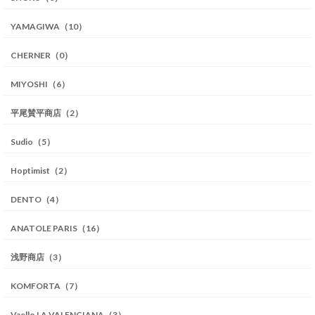
YAMAGIWA（10）
CHERNER（0）
MIYOSHI（6）
平尾賛平商店（2）
Sudio（5）
Hoptimist（2）
DENTO（4）
ANATOLE PARIS（16）
浅野商店（3）
KOMFORTA（7）
Vaello LA VALENCIANA（3）