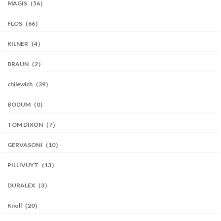
MAGIS（56）
FLOS（66）
KILNER（4）
BRAUN（2）
chilewich（39）
BODUM（0）
TOM DIXON（7）
GERVASONI（10）
PILLIVUYT（13）
DURALEX（3）
Knoll（20）