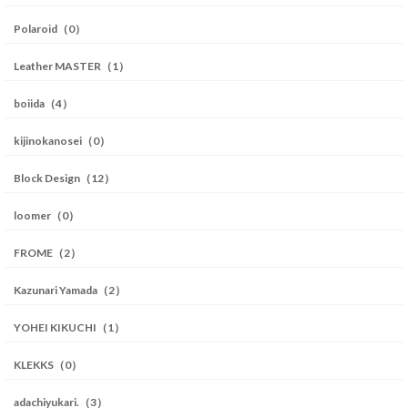
Polaroid（0）
Leather MASTER（1）
boiida（4）
kijinokanosei（0）
Block Design（12）
loomer（0）
FROME（2）
Kazunari Yamada（2）
YOHEI KIKUCHI（1）
KLEKKS（0）
adachiyukari.（3）