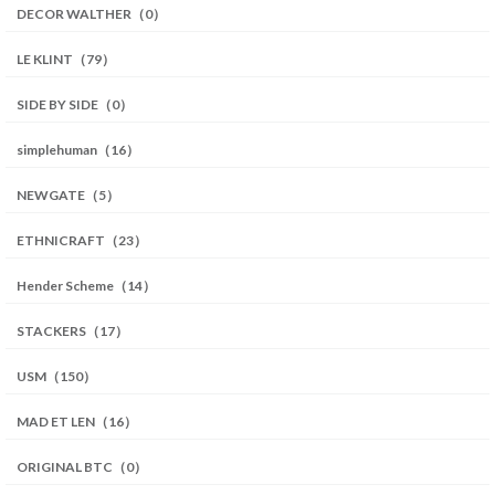
DECOR WALTHER（0）
LE KLINT（79）
SIDE BY SIDE（0）
simplehuman（16）
NEWGATE（5）
ETHNICRAFT（23）
Hender Scheme（14）
STACKERS（17）
USM（150）
MAD ET LEN（16）
ORIGINAL BTC（0）