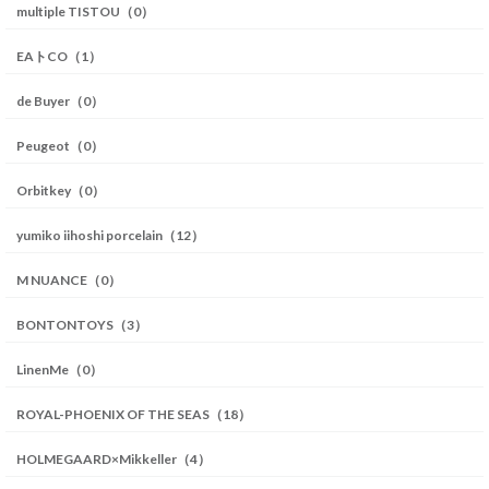
multiple TISTOU（0）
EAトCO（1）
de Buyer（0）
Peugeot（0）
Orbitkey（0）
yumiko iihoshi porcelain（12）
M NUANCE（0）
BONTONTOYS（3）
LinenMe（0）
ROYAL-PHOENIX OF THE SEAS（18）
HOLMEGAARD×Mikkeller（4）