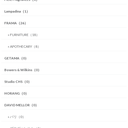
Lampadina（1）
FRAMA（26）
» FURNITURE（18）
» APOTHECARY（8）
GETAMA（0）
Bowers & Wilkins（0）
Studio CHS（0）
HORANG（0）
DAVID MELLOR（0）
» パリ（0）