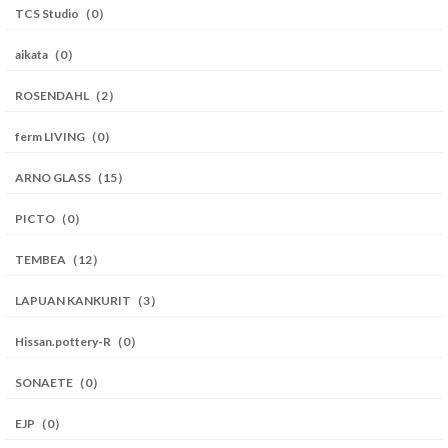
TCS Studio（0）
aikata（0）
ROSENDAHL（2）
ferm LIVING（0）
ARNO GLASS（15）
PICTO（0）
TEMBEA（12）
LAPUAN KANKURIT（3）
Hissan.pottery-R（0）
SONAETE（0）
EJP（0）