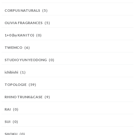
CORPUS NATURALS（5）
OLIVIA FRAGRANCES（5）
1+0 (by KAN ITO)（0）
TWEMCO（6）
STUDIO YUN YEODONG（0）
ichibishi（1）
TOPOLOGIE（59）
RHINO TRUNK&CASE（9）
RAI（0）
SUI（0）
SHOKU（0）