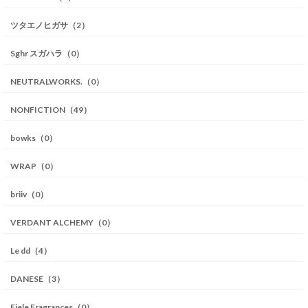
ツタエノヒガサ（2）
Sghr スガハラ（0）
NEUTRALWORKS.（0）
NONFICTION（49）
bowks（0）
WRAP（0）
briiv（0）
VERDANT ALCHEMY（0）
Le dd（4）
DANESE（3）
Fiele Fragrances（0）