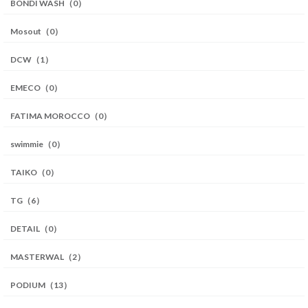
BONDI WASH（0）
Mosout（0）
DCW（1）
EMECO（0）
FATIMA MOROCCO（0）
swimmie（0）
TAIKO（0）
TG（6）
DETAIL（0）
MASTERWAL（2）
PODIUM（13）