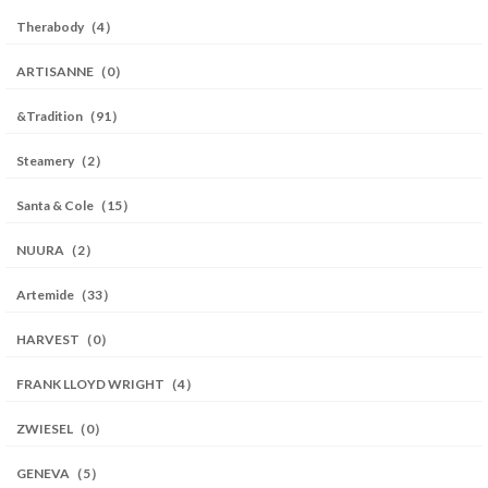
Therabody（4）
ARTISANNE（0）
&Tradition（91）
Steamery（2）
Santa & Cole（15）
NUURA（2）
Artemide（33）
HARVEST（0）
FRANK LLOYD WRIGHT（4）
ZWIESEL（0）
GENEVA（5）