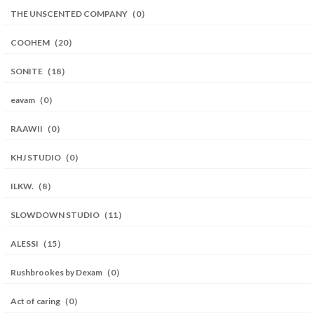
THE UNSCENTED COMPANY（0）
COOHEM（20）
SONITE（18）
eavam（0）
RAAWII（0）
KHJ STUDIO（0）
ILKW.（8）
SLOWDOWN STUDIO（11）
ALESSI（15）
Rushbrookes by Dexam（0）
Act of caring（0）