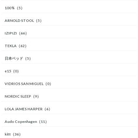
100％（5）
ARNOLD STOOL（5）
IZIPIZI（66）
TEKLA（62）
日本ベッド（5）
e15（0）
VIDRIOS SAN MIGUEL（0）
NORDIC SLEEP（9）
LOLA JAMES HARPER（6）
Audo Copenhagen（11）
kitt（36）