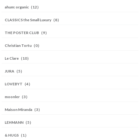
ahum: organic（12）
CLASSICS the Small Luxury（8）
THE POSTER CLUB（9）
Christian Tortu（0）
Le Clare（10）
JURA（5）
LOVEBYT（4）
moonler（3）
Maison Miranda（3）
LEHMANN（5）
& HUGS（1）