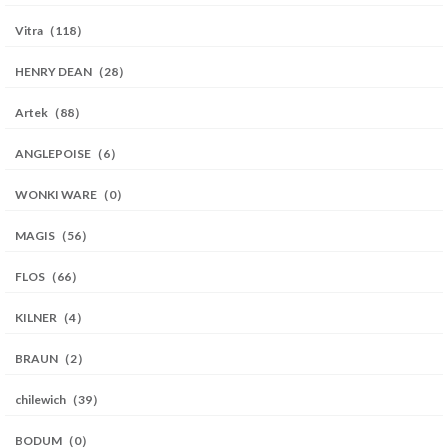
Vitra（118）
HENRY DEAN（28）
Artek（88）
ANGLEPOISE（6）
WONKI WARE（0）
MAGIS（56）
FLOS（66）
KILNER（4）
BRAUN（2）
chilewich（39）
BODUM（0）