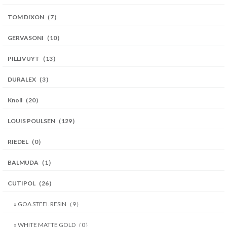
TOM DIXON（7）
GERVASONI（10）
PILLIVUYT（13）
DURALEX（3）
Knoll（20）
LOUIS POULSEN（129）
RIEDEL（0）
BALMUDA（1）
CUTIPOL（26）
» GOA STEEL RESIN（9）
» WHITE MATTE GOLD（0）