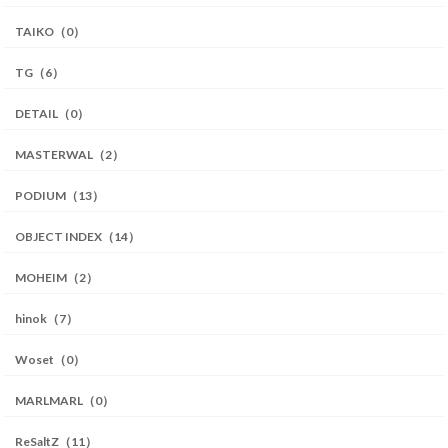
TAIKO（0）
TG（6）
DETAIL（0）
MASTERWAL（2）
PODIUM（13）
OBJECT INDEX（14）
MOHEIM（2）
hinok（7）
Woset（0）
MARLMARL（0）
ReSaltZ（11）