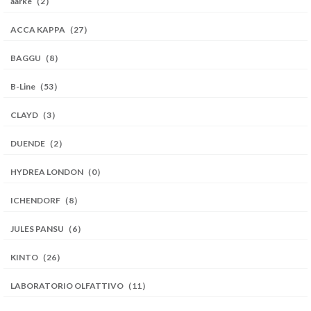
aarke（2）
ACCA KAPPA（27）
BAGGU（8）
B-Line（53）
CLAYD（3）
DUENDE（2）
HYDREA LONDON（0）
ICHENDORF（8）
JULES PANSU（6）
KINTO（26）
LABORATORIO OLFATTIVO（11）