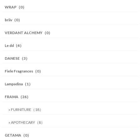
WRAP（0）
briiv（0）
VERDANT ALCHEMY（0）
Le dd（4）
DANESE（3）
Fiele Fragrances（0）
Lampadina（1）
FRAMA（26）
» FURNITURE（18）
» APOTHECARY（8）
GETAMA（0）