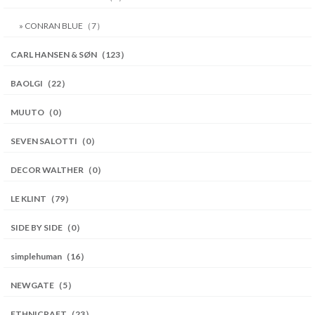
» CONRAN BLUE（7）
CARL HANSEN & SØN（123）
BAOLGI（22）
MUUTO（0）
SEVEN SALOTTI（0）
DECOR WALTHER（0）
LE KLINT（79）
SIDE BY SIDE（0）
simplehuman（16）
NEWGATE（5）
ETHNICRAFT（23）