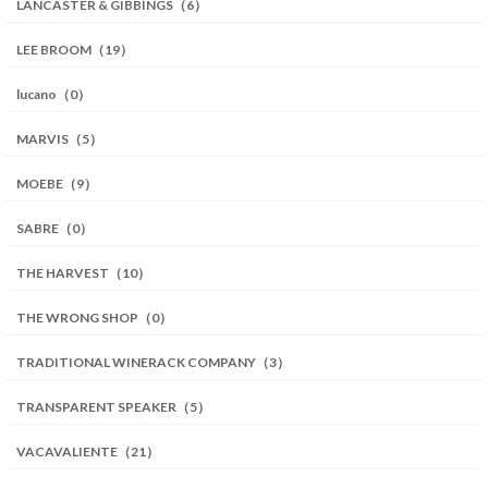
LANCASTER & GIBBINGS（6）
LEE BROOM（19）
lucano（0）
MARVIS（5）
MOEBE（9）
SABRE（0）
THE HARVEST（10）
THE WRONG SHOP（0）
TRADITIONAL WINERACK COMPANY（3）
TRANSPARENT SPEAKER（5）
VACAVALIENTE（21）