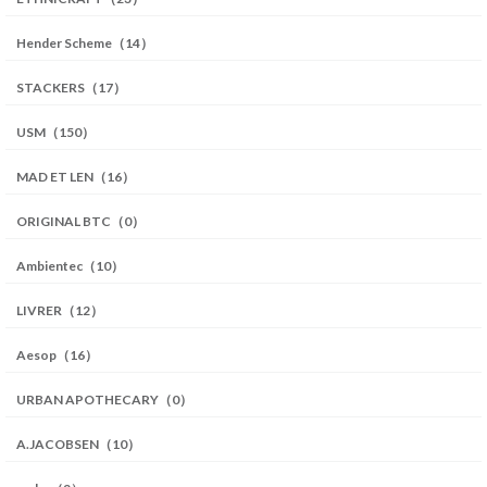
Hender Scheme（14）
STACKERS（17）
USM（150）
MAD ET LEN（16）
ORIGINAL BTC（0）
Ambientec（10）
LIVRER（12）
Aesop（16）
URBAN APOTHECARY（0）
A.JACOBSEN（10）