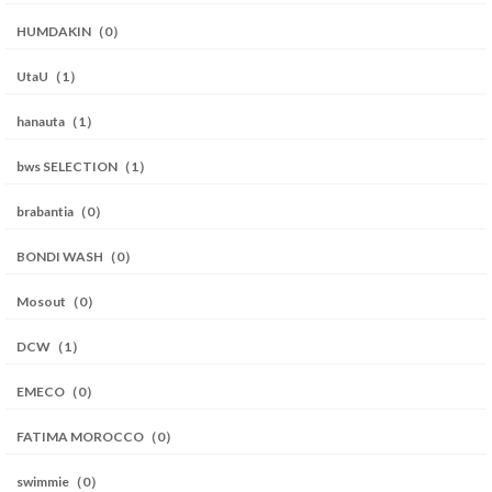
HUMDAKIN（0）
UtaU（1）
hanauta（1）
bws SELECTION（1）
brabantia（0）
BONDI WASH（0）
Mosout（0）
DCW（1）
EMECO（0）
FATIMA MOROCCO（0）
swimmie（0）