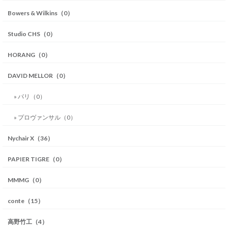
Bowers & Wilkins（0）
Studio CHS（0）
HORANG（0）
DAVID MELLOR（0）
» パリ（0）
» プロヴァンサル（0）
Nychair X（36）
PAPIER TIGRE（0）
MMMG（0）
conte（15）
高野竹工（4）