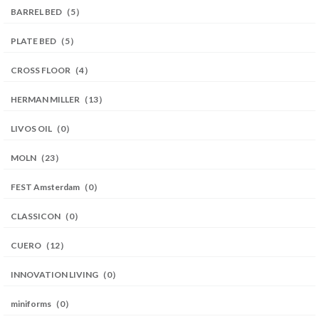
BARREL BED（5）
PLATE BED（5）
CROSS FLOOR（4）
HERMAN MILLER（13）
LIVOS OIL（0）
MOLN（23）
FEST Amsterdam（0）
CLASSICON（0）
CUERO（12）
INNOVATION LIVING（0）
miniforms（0）