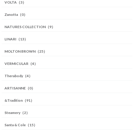
VOLTA（3）
Zanotta（0）
NATURES COLLECTION（9）
LINARI（13）
MOLTON BROWN（25）
VERMICULAR（4）
Therabody（4）
ARTISANNE（0）
&Tradition（91）
Steamery（2）
Santa & Cole（15）