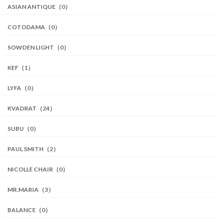
ASIAN ANTIQUE（0）
COTODAMA（0）
SOWDEN LIGHT（0）
KEF（1）
LYFA（0）
KVADRAT（24）
SUBU（0）
PAUL SMITH（2）
NICOLLE CHAIR（0）
MR.MARIA（3）
BALANCE（0）