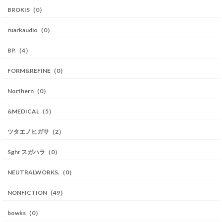
BROKIS（0）
ruarkaudio（0）
BP.（4）
FORM&REFINE（0）
Northern（0）
&MEDICAL（5）
ツタエノヒガサ（2）
Sghr スガハラ（0）
NEUTRALWORKS.（0）
NONFICTION（49）
bowks（0）