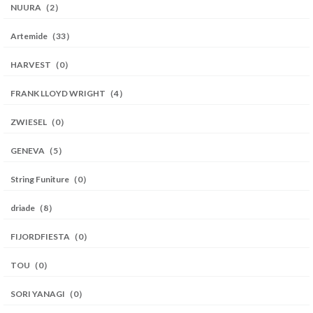
NUURA（2）
Artemide（33）
HARVEST（0）
FRANK LLOYD WRIGHT（4）
ZWIESEL（0）
GENEVA（5）
String Funiture（0）
driade（8）
FIJORDFIESTA（0）
TOU（0）
SORI YANAGI（0）