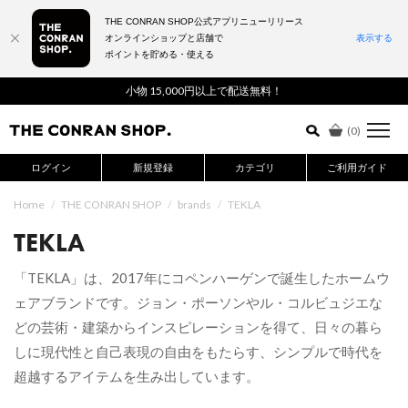
THE CONRAN SHOP公式アプリニューリリース
オンラインショップと店舗で
表示する
ポイントを貯める・使える
詳細検索はこちら
小物 15,000円以上で配送無料！
(
0
)
ログイン
新規登録
カテゴリ
ご利用ガイド
Home
/
THE CONRAN SHOP
/
brands
/
TEKLA
TEKLA
「TEKLA」は、2017年にコペンハーゲンで誕生したホームウ
ェアブランドです。ジョン・ポーソンやル・コルビュジエな
どの芸術・建築からインスピレーションを得て、日々の暮ら
しに現代性と自己表現の自由をもたらす、シンプルで時代を
超越するアイテムを生み出しています。