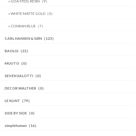
» GOA STEEL RESIN（9）
» WHITE MATTE GOLD（0）
» CONRAN BLUE（7）
CARL HANSEN & SØN（123）
BAOLGI（22）
MUUTO（0）
SEVEN SALOTTI（0）
DECOR WALTHER（0）
LE KLINT（79）
SIDE BY SIDE（0）
simplehuman（16）