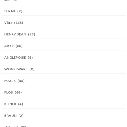
SERAX（2）
Vitra（118）
HENRY DEAN（28）
Artek（88）
ANGLEPOISE（6）
WONKI WARE（0）
MAGIS（56）
FLOS（66）
KILNER（4）
BRAUN（2）