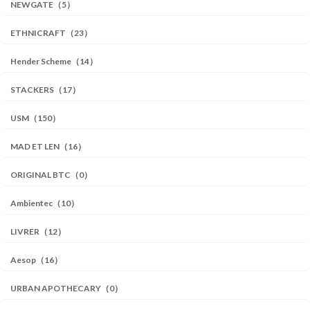
NEWGATE（5）
ETHNICRAFT（23）
Hender Scheme（14）
STACKERS（17）
USM（150）
MAD ET LEN（16）
ORIGINAL BTC（0）
Ambientec（10）
LIVRER（12）
Aesop（16）
URBAN APOTHECARY（0）