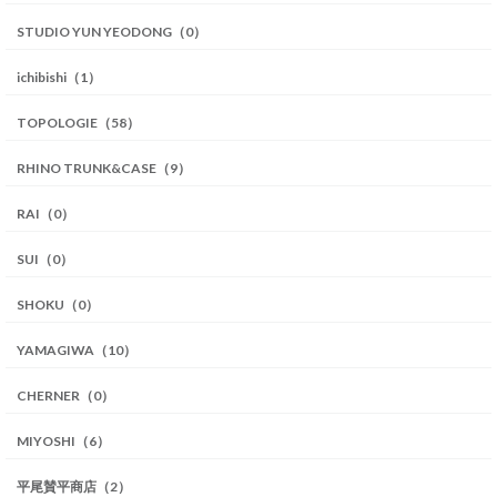
STUDIO YUN YEODONG（0）
ichibishi（1）
TOPOLOGIE（58）
RHINO TRUNK&CASE（9）
RAI（0）
SUI（0）
SHOKU（0）
YAMAGIWA（10）
CHERNER（0）
MIYOSHI（6）
平尾賛平商店（2）