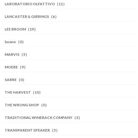
LABORATORIO OLFATTIVO（11）
LANCASTER & GIBBINGS（6）
LEE BROOM（19）
lucano（0）
MARVIS（5）
MOEBE（9）
SABRE（0）
THE HARVEST（10）
THE WRONG SHOP（0）
TRADITIONAL WINERACK COMPANY（3）
TRANSPARENT SPEAKER（5）