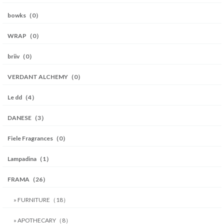
bowks（0）
WRAP（0）
briiv（0）
VERDANT ALCHEMY（0）
Le dd（4）
DANESE（3）
Fiele Fragrances（0）
Lampadina（1）
FRAMA（26）
» FURNITURE（18）
» APOTHECARY（8）