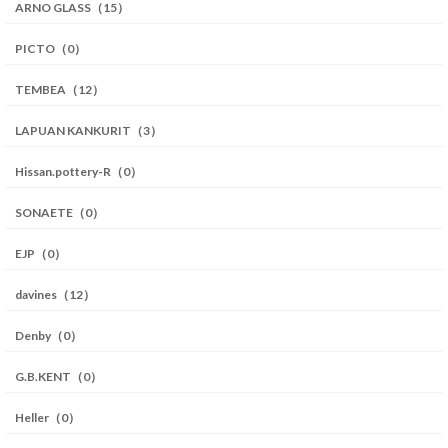
ARNO GLASS（15）
PICTO（0）
TEMBEA（12）
LAPUAN KANKURIT（3）
Hissan.pottery-R（0）
SONAETE（0）
EJP（0）
davines（12）
Denby（0）
G.B.KENT（0）
Heller（0）