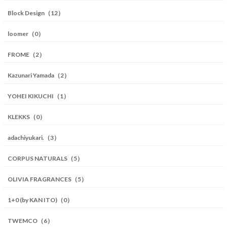
Block Design（12）
loomer（0）
FROME（2）
Kazunari Yamada（2）
YOHEI KIKUCHI（1）
KLEKKS（0）
adachiyukari.（3）
CORPUS NATURALS（5）
OLIVIA FRAGRANCES（5）
1+0 (by KAN ITO)（0）
TWEMCO（6）