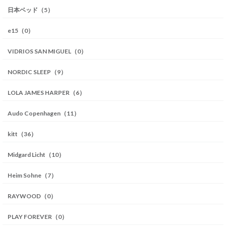
日本ベッド（5）
e15（0）
VIDRIOS SAN MIGUEL（0）
NORDIC SLEEP（9）
LOLA JAMES HARPER（6）
Audo Copenhagen（11）
kitt（36）
Midgard Licht（10）
Heim Sohne（7）
RAYWOOD（0）
PLAY FOREVER（0）