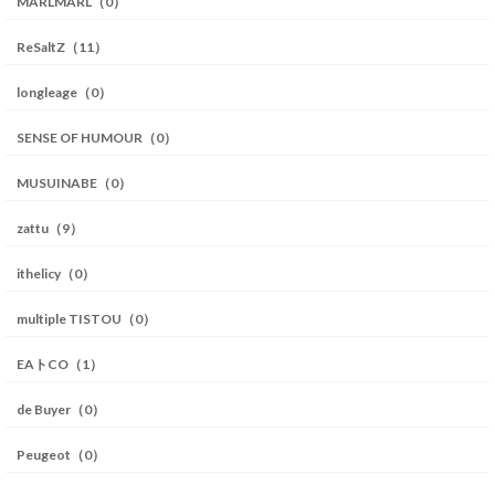
MARLMARL（0）
ReSaltZ（11）
longleage（0）
SENSE OF HUMOUR（0）
MUSUINABE（0）
zattu（9）
ithelicy（0）
multiple TISTOU（0）
EAトCO（1）
de Buyer（0）
Peugeot（0）