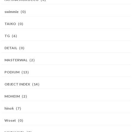
swimmie（0）
TAIKO（0）
TG（6）
DETAIL（0）
MASTERWAL（2）
PODIUM（13）
OBJECT INDEX（14）
MOHEIM（2）
hinok（7）
Woset（0）