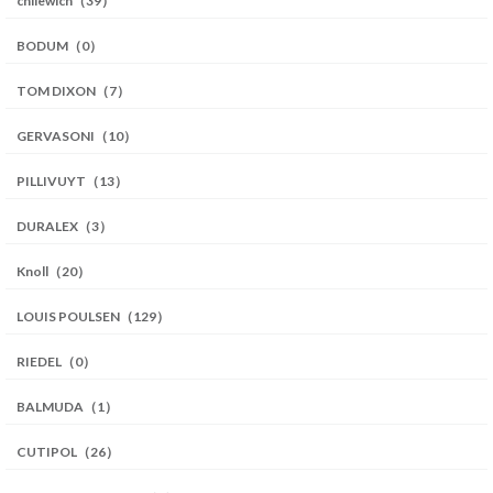
chilewich（39）
BODUM（0）
TOM DIXON（7）
GERVASONI（10）
PILLIVUYT（13）
DURALEX（3）
Knoll（20）
LOUIS POULSEN（129）
RIEDEL（0）
BALMUDA（1）
CUTIPOL（26）