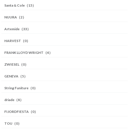
Santa & Cole（15）
NUURA（2）
Artemide（33）
HARVEST（0）
FRANK LLOYD WRIGHT（4）
ZWIESEL（0）
GENEVA（5）
String Funiture（0）
driade（8）
FIJORDFIESTA（0）
TOU（0）