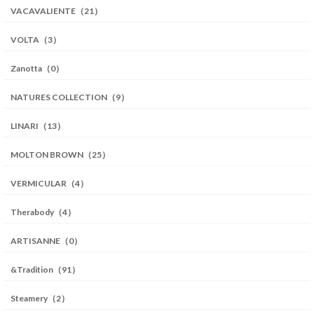
VACAVALIENTE（21）
VOLTA（3）
Zanotta（0）
NATURES COLLECTION（9）
LINARI（13）
MOLTON BROWN（25）
VERMICULAR（4）
Therabody（4）
ARTISANNE（0）
&Tradition（91）
Steamery（2）