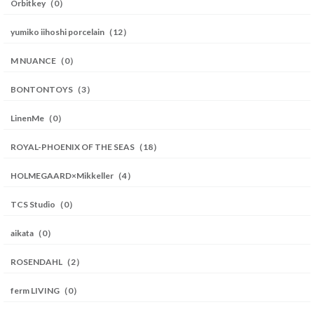
Orbitkey（0）
yumiko iihoshi porcelain（12）
M NUANCE（0）
BONTONTOYS（3）
LinenMe（0）
ROYAL-PHOENIX OF THE SEAS（18）
HOLMEGAARD×Mikkeller（4）
TCS Studio（0）
aikata（0）
ROSENDAHL（2）
ferm LIVING（0）