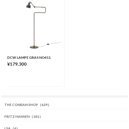
DCW LAMPE GRAS NO411
¥179,300
THE CONRAN SHOP（629）
FRITZ HANSEN（181）
LSA（6）