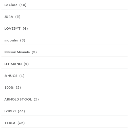
Le Clare（10）
JURA（5）
LOVEBYT（4）
moonler（3）
Maison Miranda（3）
LEHMANN（5）
& HUGS（1）
100％（5）
ARNOLD STOOL（5）
IZIPIZI（66）
TEKLA（62）