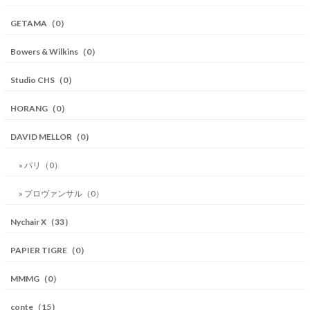
GETAMA（0）
Bowers & Wilkins（0）
Studio CHS（0）
HORANG（0）
DAVID MELLOR（0）
» パリ（0）
» プロヴァンサル（0）
Nychair X（33）
PAPIER TIGRE（0）
MMMG（0）
conte（15）