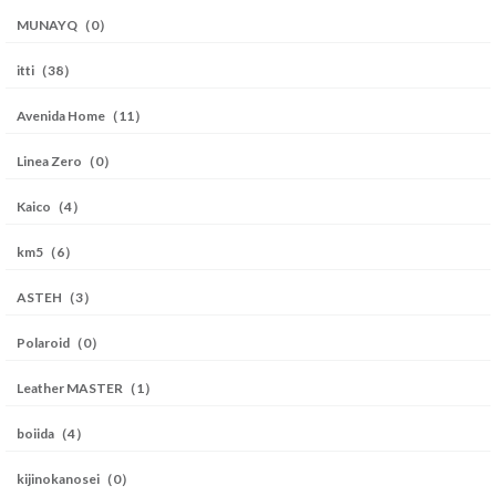
MUNAYQ（0）
itti（38）
Avenida Home（11）
Linea Zero（0）
Kaico（4）
km5（6）
ASTEH（3）
Polaroid（0）
Leather MASTER（1）
boiida（4）
kijinokanosei（0）