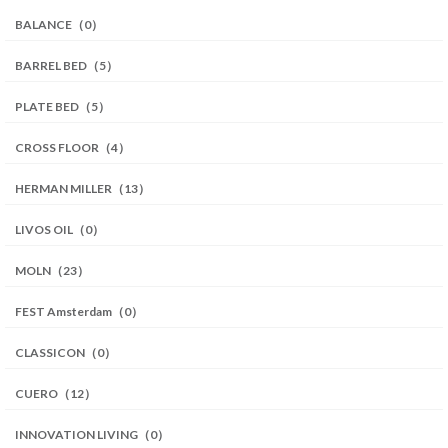
BALANCE（0）
BARREL BED（5）
PLATE BED（5）
CROSS FLOOR（4）
HERMAN MILLER（13）
LIVOS OIL（0）
MOLN（23）
FEST Amsterdam（0）
CLASSICON（0）
CUERO（12）
INNOVATION LIVING（0）