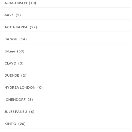
A.JACOBSEN（10）
aarke（2）
ACCA KAPPA（27）
BAGGU（14）
B-Line（53）
CLAYD（3）
DUENDE（2）
HYDREA LONDON（0）
ICHENDORF（8）
JULES PANSU（6）
KINTO（26）