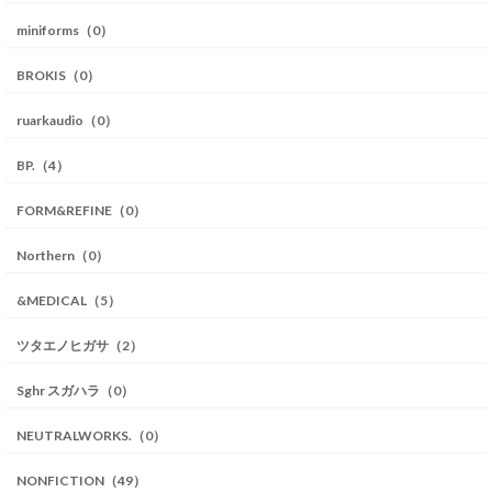
miniforms（0）
BROKIS（0）
ruarkaudio（0）
BP.（4）
FORM&REFINE（0）
Northern（0）
&MEDICAL（5）
ツタエノヒガサ（2）
Sghr スガハラ（0）
NEUTRALWORKS.（0）
NONFICTION（49）