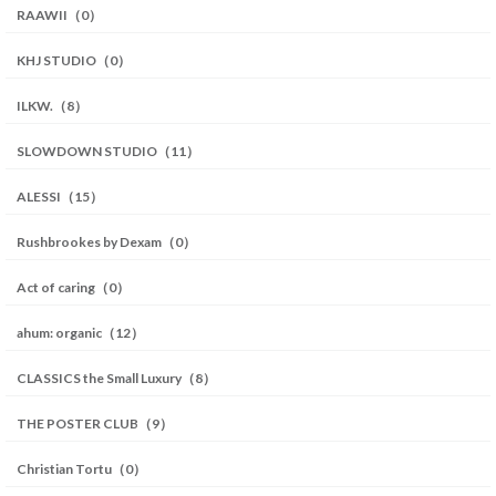
RAAWII（0）
KHJ STUDIO（0）
ILKW.（8）
SLOWDOWN STUDIO（11）
ALESSI（15）
Rushbrookes by Dexam（0）
Act of caring（0）
ahum: organic（12）
CLASSICS the Small Luxury（8）
THE POSTER CLUB（9）
Christian Tortu（0）