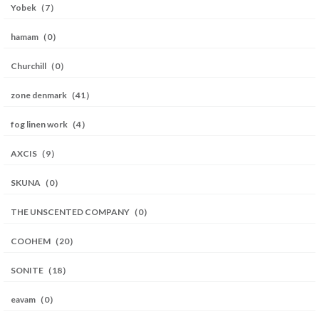
Yobek（7）
hamam（0）
Churchill（0）
zone denmark（41）
fog linen work（4）
AXCIS（9）
SKUNA（0）
THE UNSCENTED COMPANY（0）
COOHEM（20）
SONITE（18）
eavam（0）