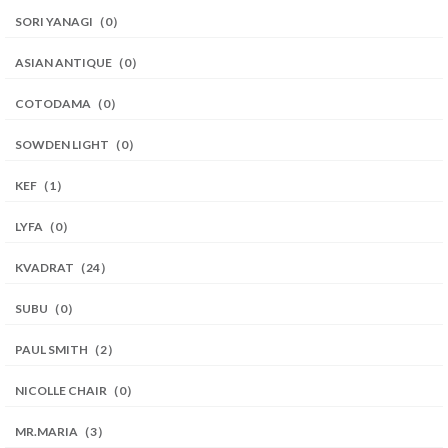
SORI YANAGI（0）
ASIAN ANTIQUE（0）
COTODAMA（0）
SOWDEN LIGHT（0）
KEF（1）
LYFA（0）
KVADRAT（24）
SUBU（0）
PAUL SMITH（2）
NICOLLE CHAIR（0）
MR.MARIA（3）