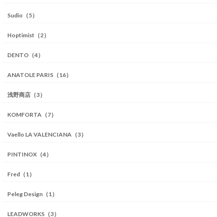
Sudio（5）
Hoptimist（2）
DENTO（4）
ANATOLE PARIS（16）
浅野商店（3）
KOMFORTA（7）
Vaello LA VALENCIANA（3）
PINTINOX（4）
Fred（1）
Peleg Design（1）
LEADWORKS（3）