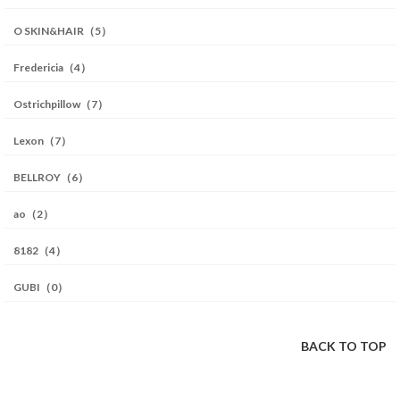
O SKIN&HAIR（5）
Fredericia（4）
Ostrichpillow（7）
Lexon（7）
BELLROY（6）
ao（2）
8182（4）
GUBI（0）
BACK TO TOP