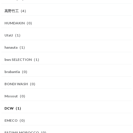
高野竹工（4）
HUMDAKIN（0）
UtaU（1）
hanauta（1）
bws SELECTION（1）
brabantia（0）
BONDI WASH（0）
Mosout（0）
DCW（1）
EMECO（0）
FATIMA MOROCCO（0）