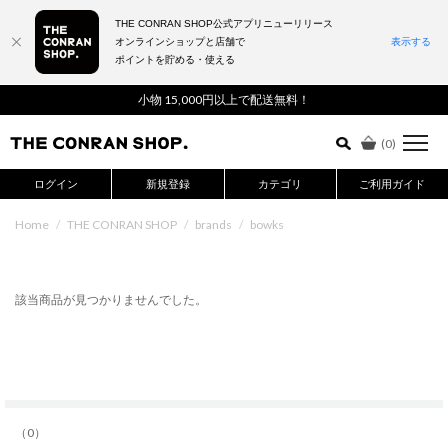
THE CONRAN SHOP公式アプリニューリリース
オンラインショップと店舗で
表示する
ポイントを貯める・使える
詳細検索はこちら
小物 15,000円以上で配送無料！
(
0
)
ログイン
新規登録
カテゴリ
ご利用ガイド
Home
/
THE CONRAN SHOP
/
brands
/
bowks
該当商品が見つかりませんでした。
（0）